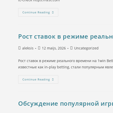
Tc-
Continue Reading
Check-
Https://test.com
Рост ставок в режиме реальн
Post
Post
Post
aleksis
12 maijs, 2026
Uncategorized
author:
published:
category:
Рост ставок в режиме реального времени на 1win Be
известные как in-play betting, стали популярным яв
Рост
Continue Reading
Ставок
В
Режиме
Реального
Времени
На
Обсуждение популярной игр
1win
Bet