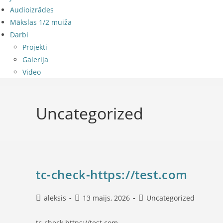
Audioizrādes
Mākslas 1/2 muiža
Darbi
Projekti
Galerija
Video
Uncategorized
tc-check-https://test.com
Post
Post
Post
aleksis
13 maijs, 2026
Uncategorized
author:
published:
category:
tc-check https://test.com