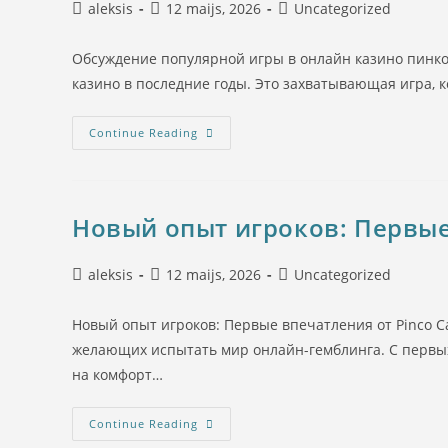
Post
Post
Post
aleksis
12 maijs, 2026
Uncategorized
author:
published:
category:
Обсуждение популярной игры в онлайн казино пинко
казино в последние годы. Это захватывающая игра, 
Обсуждение
Continue Reading
Популярной
Игры
В
Онлайн
Казино
Пинко
Новый опыт игроков: Первые 
Post
Post
Post
aleksis
12 maijs, 2026
Uncategorized
author:
published:
category:
Новый опыт игроков: Первые впечатления от Pinco Ca
желающих испытать мир онлайн-гемблинга. С первых
на комфорт…
Новый
Continue Reading
Опыт