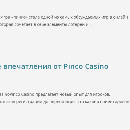
Игра «пинко» стала одной из самых обсуждаемых игр в онлайн
которая сочетает в себе элементы лотереи и…
впечатления от Pinco Casino
sinoPinco Casino предлагает новый опыт для игроков,
 шагов регистрации до первой игры, это казино ориентирован