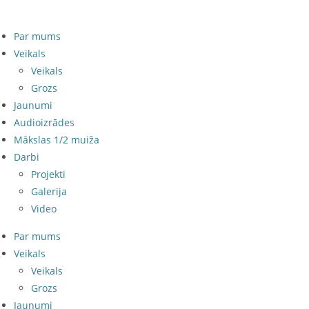
Skip
to
Par mums
content
Veikals
Veikals
Grozs
Jaunumi
Audioizrādes
Mākslas 1/2 muiža
Darbi
Projekti
Galerija
Video
Par mums
Veikals
Veikals
Grozs
Jaunumi