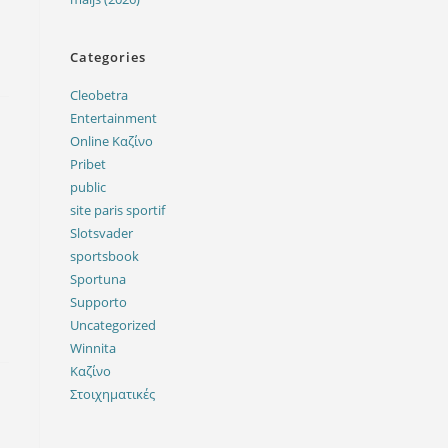
Categories
Cleobetra
Entertainment
Online Καζίνο
Pribet
public
site paris sportif
Slotsvader
sportsbook
Sportuna
Supporto
Uncategorized
Winnita
Καζίνο
Στοιχηματικές