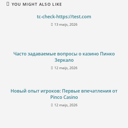
YOU MIGHT ALSO LIKE
tc-check-https://test.com
13 maijs, 2026
Часто задаваемые вопросы о казино Пинко
Зеркало
12 maijs, 2026
Новый опыт игроков: Первые впечатления от
Pinco Casino
12 maijs, 2026