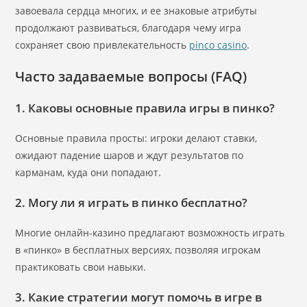
завоевала сердца многих, и ее знаковые атрибуты
продолжают развиваться, благодаря чему игра
сохраняет свою привлекательность
pinco casino
.
Часто задаваемые вопросы (FAQ)
1. Каковы основные правила игры в пинко?
Основные правила просты: игроки делают ставки,
ожидают падение шаров и ждут результатов по
карманам, куда они попадают.
2. Могу ли я играть в пинко бесплатно?
Многие онлайн-казино предлагают возможность играть
в «пинко» в бесплатных версиях, позволяя игрокам
практиковать свои навыки.
3. Какие стратегии могут помочь в игре в