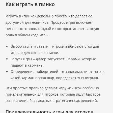
Как играть в пинко
Играть в «пинко» довольно просто, что делает ее
доступной для новичков. Процесс игры включает
несколько этапов, каждый из которых играет важную
роль в общем ходе игры:
Выбор стола и ставки – игроки выбирают стол для
игры и делают свои ставки.
Запуск игры – дилер запускает шарами, которые
падают в карманы.
Определение победителей – в зависимости от того, в
какой карман попал шар, определяется выигрыш.
Эти простые правила делают игру «пинко» особенно
привлекательной для игроков, которые ищут быстрое
развлечение без сложных стратегических решений.
Привлекательность игры для игроков