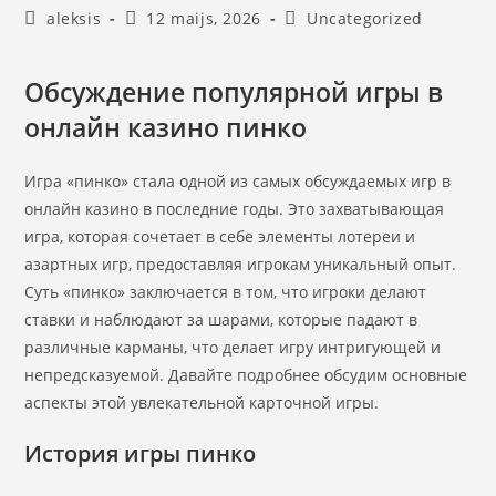
aleksis
12 maijs, 2026
Uncategorized
Обсуждение популярной игры в
онлайн казино пинко
Игра «пинко» стала одной из самых обсуждаемых игр в
онлайн казино в последние годы. Это захватывающая
игра, которая сочетает в себе элементы лотереи и
азартных игр, предоставляя игрокам уникальный опыт.
Суть «пинко» заключается в том, что игроки делают
ставки и наблюдают за шарами, которые падают в
различные карманы, что делает игру интригующей и
непредсказуемой. Давайте подробнее обсудим основные
аспекты этой увлекательной карточной игры.
История игры пинко