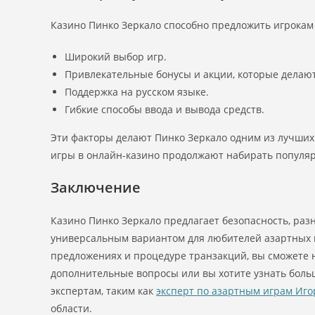
Казино Пинко Зеркало способно предложить игрокам
Широкий выбор игр.
Привлекательные бонусы и акции, которые делают
Поддержка на русском языке.
Гибкие способы ввода и вывода средств.
Эти факторы делают Пинко Зеркало одним из лучших 
игры в онлайн-казино продолжают набирать популярн
Заключение
Казино Пинко Зеркало предлагает безопасность, раз
универсальным вариантом для любителей азартных и
предложениях и процедуре транзакций, вы сможете на
дополнительные вопросы или вы хотите узнать больш
экспертам, таким как
эксперт по азартным играм Иго
области.