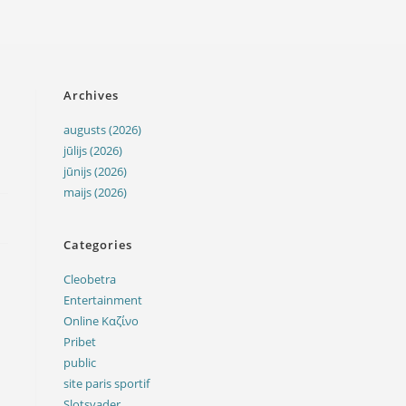
Archives
augusts (2026)
jūlijs (2026)
jūnijs (2026)
maijs (2026)
Categories
Cleobetra
Entertainment
Online Καζίνο
Pribet
public
site paris sportif
Slotsvader