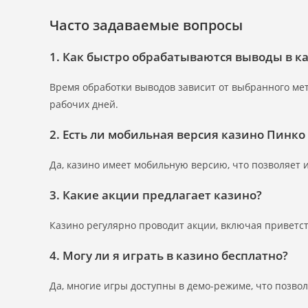
Часто задаваемые вопросы
1. Как быстро обрабатываются выводы в к
Время обработки выводов зависит от выбранного мет
рабочих дней.
2. Есть ли мобильная версия казино Пинко
Да, казино имеет мобильную версию, что позволяет и
3. Какие акции предлагает казино?
Казино регулярно проводит акции, включая приветс
4. Могу ли я играть в казино бесплатно?
Да, многие игры доступны в демо-режиме, что позво