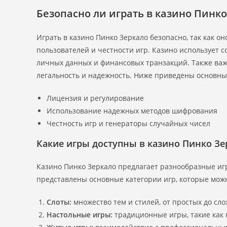
Безопасно ли играть в казино Пинко
Играть в казино Пинко Зеркало безопасно, так как 
пользователей и честности игр. Казино использует 
личных данных и финансовых транзакций. Также важн
легальность и надежность. Ниже приведены основны
Лицензия и регулирование
Использование надежных методов шифрования
Честность игр и генераторы случайных чисел
Какие игры доступны в казино Пинко Зе
Казино Пинко Зеркало предлагает разнообразные игр
представлены основные категории игр, которые мож
Слоты:
множество тем и стилей, от простых до сл
Настольные игры:
традиционные игры, такие как п