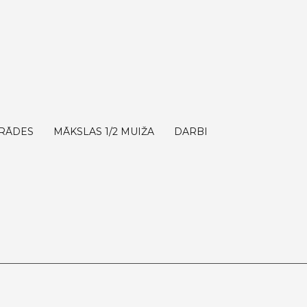
ZRĀDES
MĀKSLAS 1/2 MUIŽA
DARBI