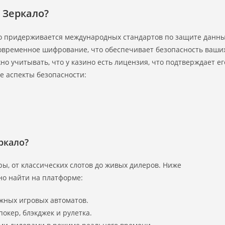
 Зеркало?
оно придерживается международных стандартов по защите данн
современное шифрование, что обеспечивает безопасность ваши
о учитывать, что у казино есть лицензия, что подтверждает ег
е аспекты безопасности:
ркало?
ы, от классических слотов до живых дилеров. Ниже
но найти на платформе:
ожных игровых автоматов.
окер, блэкджек и рулетка.