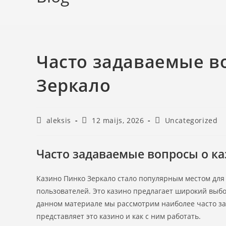
Часто задаваемые в
Зеркало
aleksis
12 maijs, 2026
Uncategorized
Часто задаваемые вопросы о к
Казино Пинко Зеркало стало популярным местом для 
пользователей. Это казино предлагает широкий выб
данном материале мы рассмотрим наиболее часто зад
представляет это казино и как с ним работать.