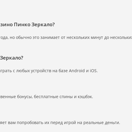
азино Пинко Зеркало?
ода, но обычно это занимает от нескольких минут до нескольки
 Зеркало?
грать с любых устройств на базе Android и iOS.
твенные бонусы, бесплатные спины и кэшбэк.
ляет вам попробовать их перед игрой на реальные деньги.