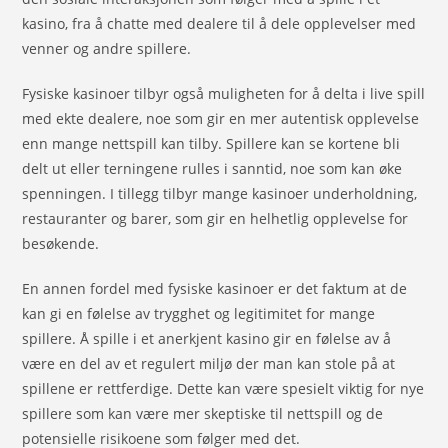
kasino, fra å chatte med dealere til å dele opplevelser med
venner og andre spillere.
Fysiske kasinoer tilbyr også muligheten for å delta i live spill
med ekte dealere, noe som gir en mer autentisk opplevelse
enn mange nettspill kan tilby. Spillere kan se kortene bli
delt ut eller terningene rulles i sanntid, noe som kan øke
spenningen. I tillegg tilbyr mange kasinoer underholdning,
restauranter og barer, som gir en helhetlig opplevelse for
besøkende.
En annen fordel med fysiske kasinoer er det faktum at de
kan gi en følelse av trygghet og legitimitet for mange
spillere. Å spille i et anerkjent kasino gir en følelse av å
være en del av et regulert miljø der man kan stole på at
spillene er rettferdige. Dette kan være spesielt viktig for nye
spillere som kan være mer skeptiske til nettspill og de
potensielle risikoene som følger med det.