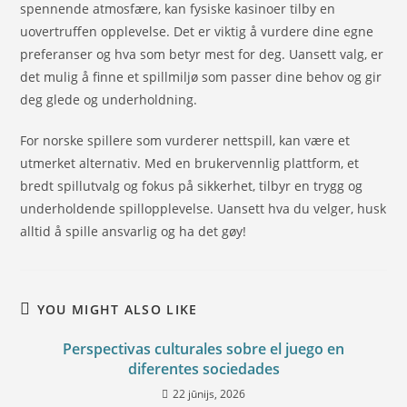
spennende atmosfære, kan fysiske kasinoer tilby en
uovertruffen opplevelse. Det er viktig å vurdere dine egne
preferanser og hva som betyr mest for deg. Uansett valg, er
det mulig å finne et spillmiljø som passer dine behov og gir
deg glede og underholdning.
For norske spillere som vurderer nettspill, kan være et
utmerket alternativ. Med en brukervennlig plattform, et
bredt spillutvalg og fokus på sikkerhet, tilbyr en trygg og
underholdende spillopplevelse. Uansett hva du velger, husk
alltid å spille ansvarlig og ha det gøy!
YOU MIGHT ALSO LIKE
Perspectivas culturales sobre el juego en
diferentes sociedades
22 jūnijs, 2026