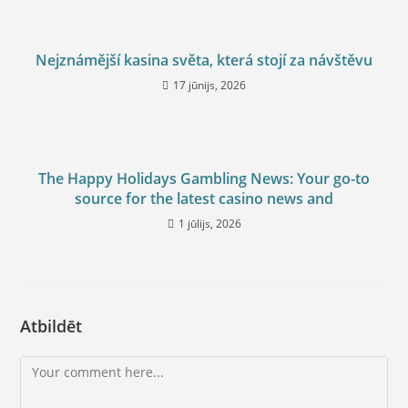
Nejznámější kasina světa, která stojí za návštěvu
17 jūnijs, 2026
The Happy Holidays Gambling News: Your go-to
source for the latest casino news and
1 jūlijs, 2026
Atbildēt