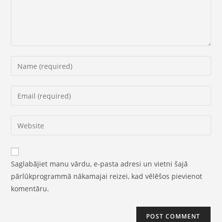
Saglabājiet manu vārdu, e-pasta adresi un vietni šajā
pārlūkprogrammā nākamajai reizei, kad vēlēšos pievienot
komentāru.