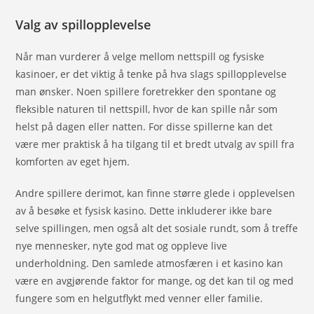
Valg av spillopplevelse
Når man vurderer å velge mellom nettspill og fysiske
kasinoer, er det viktig å tenke på hva slags spillopplevelse
man ønsker. Noen spillere foretrekker den spontane og
fleksible naturen til nettspill, hvor de kan spille når som
helst på dagen eller natten. For disse spillerne kan det
være mer praktisk å ha tilgang til et bredt utvalg av spill fra
komforten av eget hjem.
Andre spillere derimot, kan finne større glede i opplevelsen
av å besøke et fysisk kasino. Dette inkluderer ikke bare
selve spillingen, men også alt det sosiale rundt, som å treffe
nye mennesker, nyte god mat og oppleve live
underholdning. Den samlede atmosfæren i et kasino kan
være en avgjørende faktor for mange, og det kan til og med
fungere som en helgutflykt med venner eller familie.