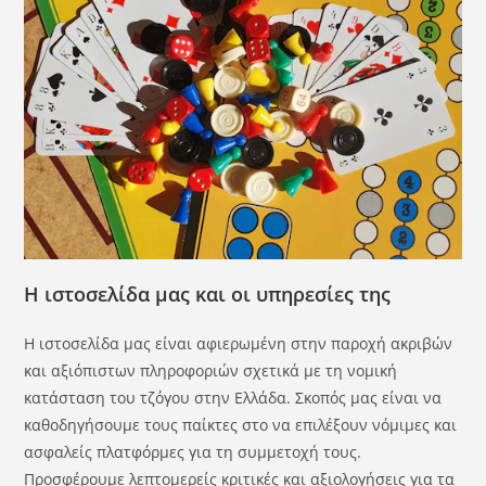
Η ιστοσελίδα μας και οι υπηρεσίες της
Η ιστοσελίδα μας είναι αφιερωμένη στην παροχή ακριβών
και αξιόπιστων πληροφοριών σχετικά με τη νομική
κατάσταση του τζόγου στην Ελλάδα. Σκοπός μας είναι να
καθοδηγήσουμε τους παίκτες στο να επιλέξουν νόμιμες και
ασφαλείς πλατφόρμες για τη συμμετοχή τους.
Προσφέρουμε λεπτομερείς κριτικές και αξιολογήσεις για τα