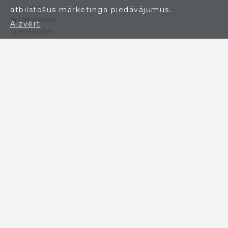
Cleobetra
atbilstošus mārketinga piedāvājumus.
Entertainment
Aizvērt
Online Καζίνο
Pribet
public
site paris sportif
Slotsvader
sportsbook
Sportuna
Supporto
Uncategorized
Winnita
Καζίνο
Στοιχηματικές