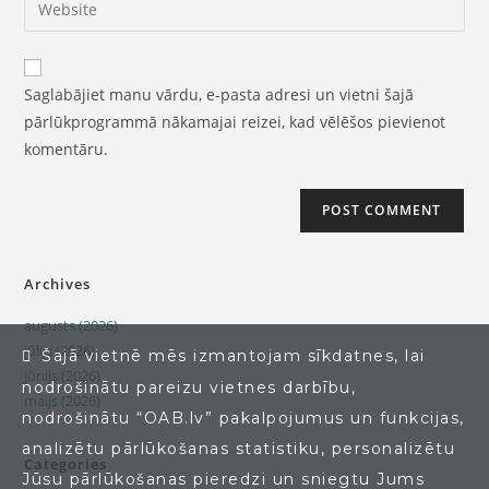
Saglabājiet manu vārdu, e-pasta adresi un vietni šajā
pārlūkprogrammā nākamajai reizei, kad vēlēšos pievienot
komentāru.
Archives
augusts (2026)
jūlijs (2026)
Šajā vietnē mēs izmantojam sīkdatnes, lai
jūnijs (2026)
nodrošinātu pareizu vietnes darbību,
maijs (2026)
nodrošinātu “OAB.lv” pakalpojumus un funkcijas,
analizētu pārlūkošanas statistiku, personalizētu
Categories
Jūsu pārlūkošanas pieredzi un sniegtu Jums