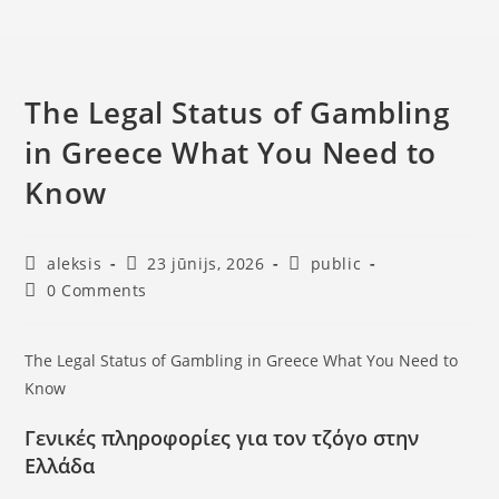
The Legal Status of Gambling
in Greece What You Need to
Know
aleksis
23 jūnijs, 2026
public
0 Comments
The Legal Status of Gambling in Greece What You Need to
Know
Γενικές πληροφορίες για τον τζόγο στην
Ελλάδα