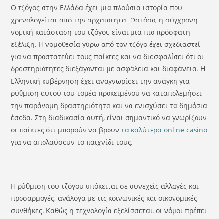
Ο τζόγος στην Ελλάδα έχει μια πλούσια ιστορία που
χρονολογείται από την αρχαιότητα. Ωστόσο, η σύγχρονη
νομική κατάσταση του τζόγου είναι μια πιο πρόσφατη
εξέλιξη. Η νομοθεσία γύρω από τον τζόγο έχει σχεδιαστεί
για να προστατεύει τους παίκτες και να διασφαλίσει ότι οι
δραστηριότητες διεξάγονται με ασφάλεια και διαφάνεια. Η
Ελληνική κυβέρνηση έχει αναγνωρίσει την ανάγκη για
ρύθμιση αυτού του τομέα προκειμένου να καταπολεμήσει
την παράνομη δραστηριότητα και να ενισχύσει τα δημόσια
έσοδα. Στη διαδικασία αυτή, είναι σημαντικό να γνωρίζουν
οι παίκτες ότι μπορούν να βρουν
τα καλύτερα online casino
για να απολαύσουν το παιχνίδι τους.
Η ρύθμιση του τζόγου υπόκειται σε συνεχείς αλλαγές και
προσαρμογές, ανάλογα με τις κοινωνικές και οικονομικές
συνθήκες. Καθώς η τεχνολογία εξελίσσεται, οι νόμοι πρέπει