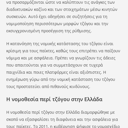
να προσαρμόζονται ώστε να καλύπτουν τις ανάγκες των
διαδικτυακών καζίνο και των στοιχημάτων μέσω κινητών
συσκευών. Αυτό έχει οδηγήσει σε συζητήσεις για τη
νομιμοποίηση περισσότερων μορφών τζόγου και την
εκσυγχρονισμένη προσέγγιση της ρύθμισης.
Η κατανόηση της νομικής κατάστασης του τζόγου είναι
κρίσιμη για τους παίκτες, καθώς τους επιτρέπει να παίξουν
νόμιμα και με ασφάλεια. Πρέπει να γνωρίζουν τις άδειες
που απαιτούνται για να συμμετάσχουν σε τυχερά
παιχνίδια και ποιες πλατφόρμες είναι αξιόπιστες. Η
ενημέρωση γύρω από την νομική κατάσταση του τζόγου
τους προστατεύει από πιθανούς κινδύνους.
Η νομοθεσία περί τζόγου στην Ελλάδα
Η νομοθεσία περί τζόγου στην Ελλάδα διαμορφώθηκε με
σκοπό να εξασφαλίσει τη διαφάνεια και την ασφάλεια για
τους παίκτες. Το 2011, η κυβέρνηση ψήφισε το νομοσχέδιο