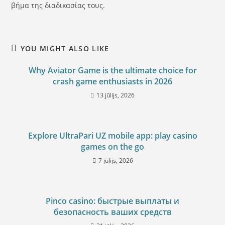
βήμα της διαδικασίας τους.
YOU MIGHT ALSO LIKE
Why Aviator Game is the ultimate choice for
crash game enthusiasts in 2026
13 jūlijs, 2026
Explore UltraPari UZ mobile app: play casino
games on the go
7 jūlijs, 2026
Pinco casino: быстрые выплаты и
безопасность ваших средств