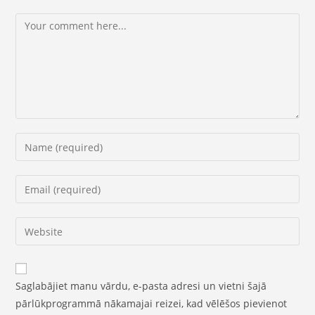
Saglabājiet manu vārdu, e-pasta adresi un vietni šajā
pārlūkprogrammā nākamajai reizei, kad vēlēšos pievienot