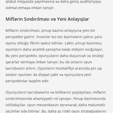
qlobal miqyasda yayılmasına və daha geniş auditoriyaya
xidmət etməyə imkan tanıyır.
Miflərin Sındırılması və Yeni Anlayışlar
Miflərin sındırılması, pinup kazino anlayışına yeni bir
perspektiv gətirir. İnsanlar tez-tez kazinoların yalnız şans
oyunu olduğu fikrini qəbul edirlər. Lakin, pinup kazinosu,
oyunların daha analitik yanaşma tələb etdiyini vurğulayır.
Bu yeni perspektiv, oyunçuların daha düşüncəli və strateji
qərarlar verməyə imkan tanıyır, bu da onların oyun
təcrübəsini artırır. Oyunların müxtəlifliyi arasında pin up
aviator oyunları da diqqət çəkir və oyunçulara yeni
perspektivlər təqdim edir.
Oyunçuların təcrübələrini və biliklərini paylaşması, miflərin
sındırılmasında əhəmiyyətli rol oynayır. Pinup kazinosunda
istifadəçilər, oyun mexanikasını öyrənərək, daha məlumatlı
seçimlər edə bilirlər. Bu, daha az riskli oyun strategiyalarını