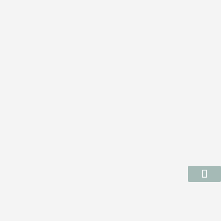
MĀKSLAS 1/2 MUIŽA