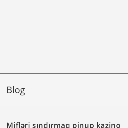
Blog
Mifləri sındırmaq pinup kazino