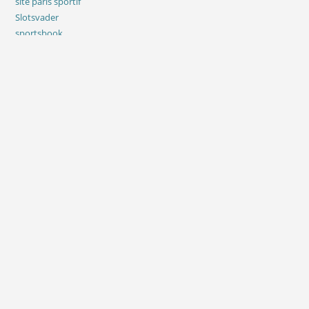
site paris sportif
Slotsvader
sportsbook
Sportuna
Supporto
Uncategorized
Winnita
Καζίνο
Στοιχηματικές
© 2021 OAB - Ogres Attīstības Biedrība
OAB:
MĀKSLAS 1/2
MUIŽA: