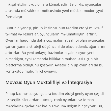
inkişaf etdirməkdə onlara kömək edir. Beləliklə, oyunçular
arasında müzakirələr nəticəsində yeni müsbət mədəniyyət
formalaşır.
Bununla yanaşı, pinup kazinosunun təqdim etdiyi müxtəlif
təlimat və resurslar, oyunçuların məlumatlılığını artırır.
Oyunlar haqqında daha çox məlumat sahibi olan oyunçular,
şansın yanına strateji düşüncəni də əlavə edərək, uğurlarını
artırırlar. Bu yeni anlayış, kazinoların yalnız oyun yeri
olmadığını, eyni zamanda biliklərin mübadiləsi üçün bir
platforma olduğunu göstərir. Aviator pin up oyunları da bu
kontekstdə mühüm rol oynayır.
Mövcud Oyun Müxtəlifliyi və İnteqrasiya
Pinup kazinosu, oyunçulara təqdim etdiyi geniş oyun çeşidi
ilə seçilir. Slotlardan tutmuş, canlı oyunlara və idman
mərclərinə qədər hər kəsin zövqünə uyğun bir şey var. Bu,