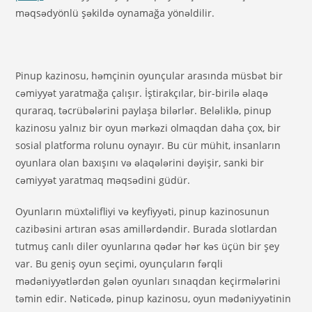
məqsədyönlü şəkildə oynamağa yönəldilir.
Pinup kazinosu, həmçinin oyunçular arasında müsbət bir
cəmiyyət yaratmağa çalışır. İştirakçılar, bir-birilə əlaqə
quraraq, təcrübələrini paylaşa bilərlər. Beləliklə, pinup
kazinosu yalnız bir oyun mərkəzi olmaqdan daha çox, bir
sosial platforma rolunu oynayır. Bu cür mühit, insanların
oyunlara olan baxışını və əlaqələrini dəyişir, sanki bir
cəmiyyət yaratmaq məqsədini güdür.
Oyunların müxtəlifliyi və keyfiyyəti, pinup kazinosunun
cazibəsini artıran əsas amillərdəndir. Burada slotlardan
tutmuş canlı diler oyunlarına qədər hər kəs üçün bir şey
var. Bu geniş oyun seçimi, oyunçuların fərqli
mədəniyyətlərdən gələn oyunları sınaqdan keçirmələrini
təmin edir. Nəticədə, pinup kazinosu, oyun mədəniyyətinin