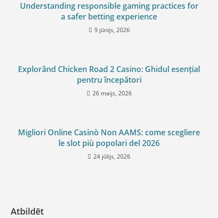
Understanding responsible gaming practices for
a safer betting experience
9 jūnijs, 2026
Explorând Chicken Road 2 Casino: Ghidul esențial
pentru începători
26 maijs, 2026
Migliori Online Casinò Non AAMS: come scegliere
le slot più popolari del 2026
24 jūlijs, 2026
Atbildēt