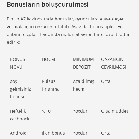
Bonusların bölüşdürülməsi
PinUp AZ kazinosunda bonuslar, oyunçulara əlavə dəyər
vermək üçün nəzərdə tutulub. Aşağıda, bonus tipləri və
onların ölçüləri haqqında məlumat verən bir cədvəl təqdim
edirik:
BONUS
HƏCMI
MINIMUM
QAZANCIN
NÖVÜ
DEPOZIT
ÇEVRILMƏSI
Xoş
Pulsuz
Azaldılmış
Orta
gəlmisiniz
fırlanma
həcm
bonusu
Həftəlik
%10
Yoxdur
Qısa müddət
cashback
Android
İlkin bonus
Yoxdur
Orta