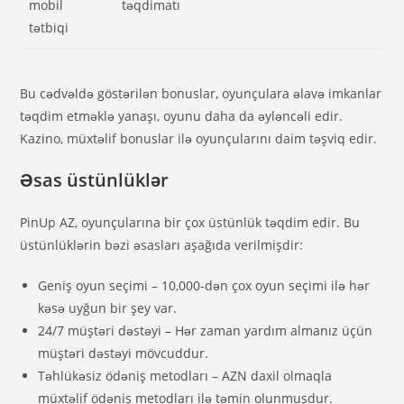
mobil
təqdimatı
tətbiqi
Bu cədvəldə göstərilən bonuslar, oyunçulara əlavə imkanlar
təqdim etməklə yanaşı, oyunu daha da əyləncəli edir.
Kazino, müxtəlif bonuslar ilə oyunçularını daim təşviq edir.
Əsas üstünlüklər
PinUp AZ, oyunçularına bir çox üstünlük təqdim edir. Bu
üstünlüklərin bəzi əsasları aşağıda verilmişdir:
Geniş oyun seçimi – 10,000-dən çox oyun seçimi ilə hər
kəsə uyğun bir şey var.
24/7 müştəri dəstəyi – Hər zaman yardım almanız üçün
müştəri dəstəyi mövcuddur.
Təhlükəsiz ödəniş metodları – AZN daxil olmaqla
müxtəlif ödəniş metodları ilə təmin olunmuşdur.