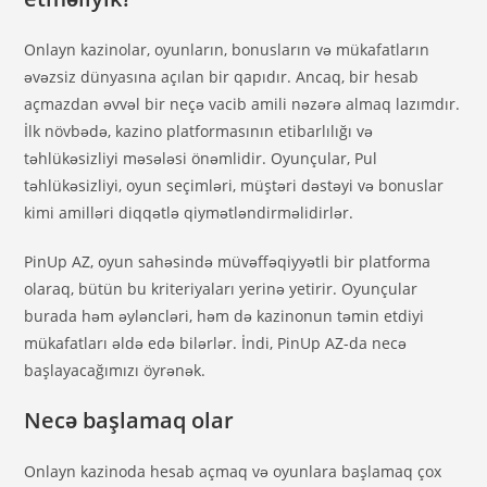
Onlayn kazinolar, oyunların, bonusların və mükafatların
əvəzsiz dünyasına açılan bir qapıdır. Ancaq, bir hesab
açmazdan əvvəl bir neçə vacib amili nəzərə almaq lazımdır.
İlk növbədə, kazino platformasının etibarlılığı və
təhlükəsizliyi məsələsi önəmlidir. Oyunçular, Pul
təhlükəsizliyi, oyun seçimləri, müştəri dəstəyi və bonuslar
kimi amilləri diqqətlə qiymətləndirməlidirlər.
PinUp AZ, oyun sahəsində müvəffəqiyyətli bir platforma
olaraq, bütün bu kriteriyaları yerinə yetirir. Oyunçular
burada həm əyləncləri, həm də kazinonun təmin etdiyi
mükafatları əldə edə bilərlər. İndi, PinUp AZ-da necə
başlayacağımızı öyrənək.
Necə başlamaq olar
Onlayn kazinoda hesab açmaq və oyunlara başlamaq çox