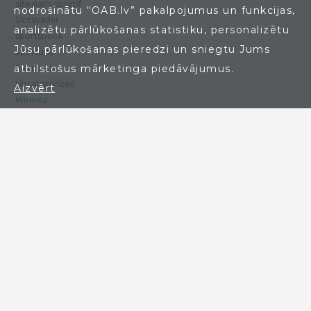
site paris sportif
nodrošinātu “OAB.lv” pakalpojumus un funkcijas,
Slotsvader
analizētu pārlūkošanas statistiku, personalizētu
sportsbook
Jūsu pārlūkošanas pieredzi un sniegtu Jums
Sportuna
Supporto
atbilstošus mārketinga piedāvājumus.
Uncategorized
Aizvērt
Winnita
Καζίνο
Στοιχηματικές
© 2021 OAB - Ogres Attīstības Biedrība
OAB:
MĀKSLAS 1/2
MUIŽA: