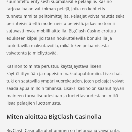
suunniteltu erityisesti suomalaisille pelaajille. Kasino
tarjoaa laajan valikoiman pelejä, jotka on kehitetty
tunnetuimmilta pelitoimittajilta. Pelaajat voivat nauttia sekä
perinteisistä että moderneista peleistä, ja kasino toimii
sujuvasti myös mobiililaitteilla. BigClash Casino erottuu
edukseen kilpailijoistaan houkuttelevilla bonuksilla ja
luotettavilla maksutavoilla, mikä tekee pelaamisesta
vaivatonta ja miellyttävää.
Kasinon toiminta perustuu käyttäjäystävälliseen
käyttöliittymään ja nopeisiin maksutapahtumiin. Live-chat-
tuki on saatavilla ympäri vuorokauden, joten pelaajat voivat
saada apua milloin tahansa. Lisäksi kasino on saanut hyvän
maineen turvallisuudestaan ja luotettavuudestaan, mikä
lisää pelaajien luottamusta.
Miten aloittaa BigClash Casinolla
BigClash Casinolla aloittaminen on helppoa ja vaivatonta.