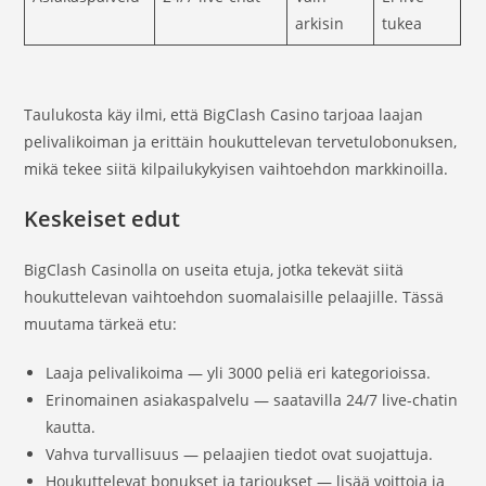
arkisin
tukea
Taulukosta käy ilmi, että BigClash Casino tarjoaa laajan
pelivalikoiman ja erittäin houkuttelevan tervetulobonuksen,
mikä tekee siitä kilpailukykyisen vaihtoehdon markkinoilla.
Keskeiset edut
BigClash Casinolla on useita etuja, jotka tekevät siitä
houkuttelevan vaihtoehdon suomalaisille pelaajille. Tässä
muutama tärkeä etu:
Laaja pelivalikoima — yli 3000 peliä eri kategorioissa.
Erinomainen asiakaspalvelu — saatavilla 24/7 live-chatin
kautta.
Vahva turvallisuus — pelaajien tiedot ovat suojattuja.
Houkuttelevat bonukset ja tarjoukset — lisää voittoja ja