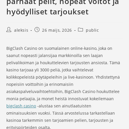
parhaat pelit, nopeat voitot ja
hyödylliset tarjoukset
aleksis
26 maijs, 2026
public
BigClash Casino on suomalainen online-kasino, joka on
saanut nopeasti jalansijaa markkinoilla sen laajan
pelivalikoiman ja houkuttelevien tarjousten ansiosta. Tämä
kasino tarjoaa yli 3000 peliä, jotka vaihtelevat
kolikkopeleistä pöytäpeleihin ja live-kasinoon. Yhdistettynä
nopeisiin voittoihin ja erinomaisiin
asiakaspalveluvaihtoehtoihin, BigClash Casino houkuttelee
monia pelaajia, ja monet heistä innostuvat kokeilemaan
bigclash casino
-alustaa sen ainutlaatuisten
ominaisuuksien vuoksi. Tässä arvostelussa tarkastellaan
kasinoa tarkemmin sen tarjoamien pelien, tarjousten ja
erityispiirteiden osalta.