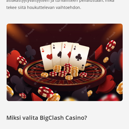
asiakastyytyväisyyteen ja turvalliseen pelialustaan, mikä
tekee siitä houkuttelevan vaihtoehdon.
Miksi valita BigClash Casino?