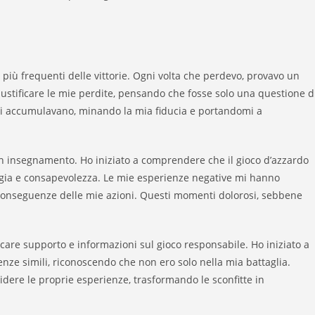
o più frequenti delle vittorie. Ogni volta che perdevo, provavo un
giustificare le mie perdite, pensando che fosse solo una questione d
e si accumulavano, minando la mia fiducia e portandomi a
n insegnamento. Ho iniziato a comprendere che il gioco d’azzardo
egia e consapevolezza. Le mie esperienze negative mi hanno
le conseguenze delle mie azioni. Questi momenti dolorosi, sebbene
care supporto e informazioni sul gioco responsabile. Ho iniziato a
nze simili, riconoscendo che non ero solo nella mia battaglia.
dere le proprie esperienze, trasformando le sconfitte in