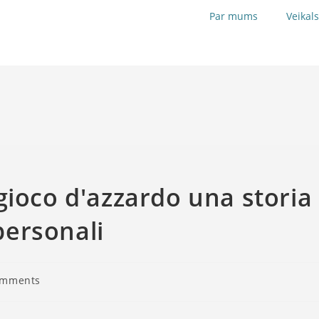
Par mums
Veikals
gioco d'azzardo una storia
 personali
omments