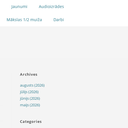
Jaunumi
Audioizrādes
Mākslas 1/2 muiža
Darbi
Archives
augusts (2026)
jūlijs (2026)
jūnijs (2026)
maijs (2026)
Categories