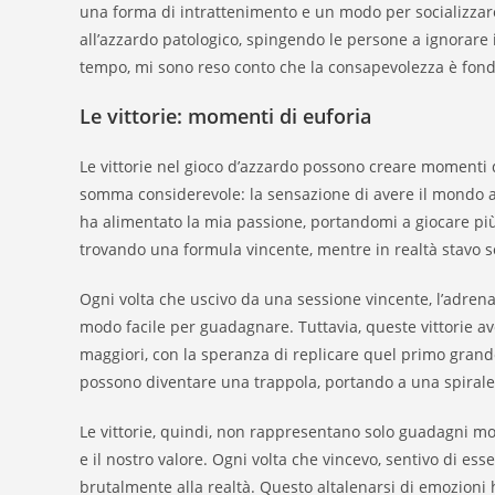
una forma di intrattenimento e un modo per socializzar
all’azzardo patologico, spingendo le persone a ignorare i 
tempo, mi sono reso conto che la consapevolezza è fon
Le vittorie: momenti di euforia
Le vittorie nel gioco d’azzardo possono creare momenti 
somma considerevole: la sensazione di avere il mondo ai 
ha alimentato la mia passione, portandomi a giocare pi
trovando una formula vincente, mentre in realtà stavo s
Ogni volta che uscivo da una sessione vincente, l’adren
modo facile per guadagnare. Tuttavia, queste vittorie
maggiori, con la speranza di replicare quel primo grande
possono diventare una trappola, portando a una spirale
Le vittorie, quindi, non rappresentano solo guadagni mo
e il nostro valore. Ogni volta che vincevo, sentivo di es
brutalmente alla realtà. Questo altalenarsi di emozioni 