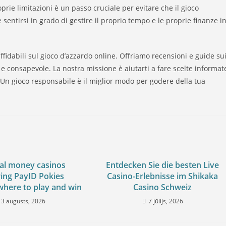
rie limitazioni è un passo cruciale per evitare che il gioco
entirsi in grado di gestire il proprio tempo e le proprie finanze i
affidabili sul gioco d’azzardo online. Offriamo recensioni e guide su
 e consapevole. La nostra missione è aiutarti a fare scelte informat
 Un gioco responsabile è il miglior modo per godere della tua
al money casinos
Entdecken Sie die besten Live
ring PayID Pokies
Casino-Erlebnisse im Shikaka
 where to play and win
Casino Schweiz
3 augusts, 2026
7 jūlijs, 2026