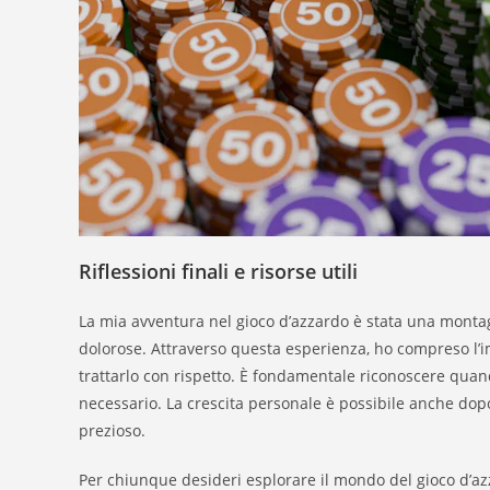
Riflessioni finali e risorse utili
La mia avventura nel gioco d’azzardo è stata una montagn
dolorose. Attraverso questa esperienza, ho compreso l’im
trattarlo con rispetto. È fondamentale riconoscere quan
necessario. La crescita personale è possibile anche dopo
prezioso.
Per chiunque desideri esplorare il mondo del gioco d’az