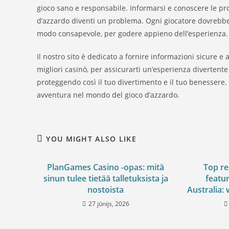
gioco sano e responsabile. Informarsi e conoscere le prop
d’azzardo diventi un problema. Ogni giocatore dovrebbe s
modo consapevole, per godere appieno dell’esperienza.
Il nostro sito è dedicato a fornire informazioni sicure e 
migliori casinò, per assicurarti un’esperienza divertente
proteggendo così il tuo divertimento e il tuo benessere.
avventura nel mondo del gioco d’azzardo.
YOU MIGHT ALSO LIKE
PlanGames Casino -opas: mitä
Top re
sinun tulee tietää talletuksista ja
featu
nostoista
Australia:
27 jūnijs, 2026