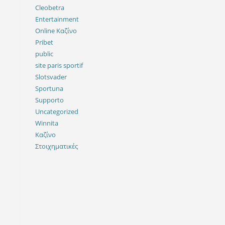
Cleobetra
Entertainment
Online Καζίνο
Pribet
public
site paris sportif
Slotsvader
Sportuna
Supporto
Uncategorized
Winnita
Καζίνο
Στοιχηματικές