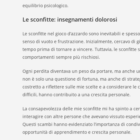
equilibrio psicologico.
Le sconfitte: insegnamenti dolorosi
Le sconfitte nel gioco d’azzardo sono inevitabili e spess
senso di vuoto e frustrazione. Inizialmente, cercavo di 
tempo prima di tornare a vincere. Tuttavia, le sconfitt
comportamenti sempre più rischiosi.
Ogni perdita diventava un peso da portare, ma anche u
non è solo una questione di fortuna, ma anche di strat
costretto a riflettere sulle mie scelte e a considerare 
difficili, hanno contribuito a una crescita personale.
La consapevolezza delle mie sconfitte mi ha spinto a cer
interagire con altre persone che avevano vissuto esperie
Questi scambi hanno evidenziato l’importanza di condivi
opportunità di apprendimento e crescita personale.