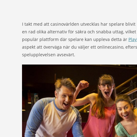
I takt med att casinovärlden utvecklas har spelare blivi
en rad olika alternativ för säkra och snabba uttag, vilke
populär plattform där spelare kan uppleva detta är
Play
aspekt att överväga när du väljer ett onlinecasino, eft
spelupplevelsen avsevärt.