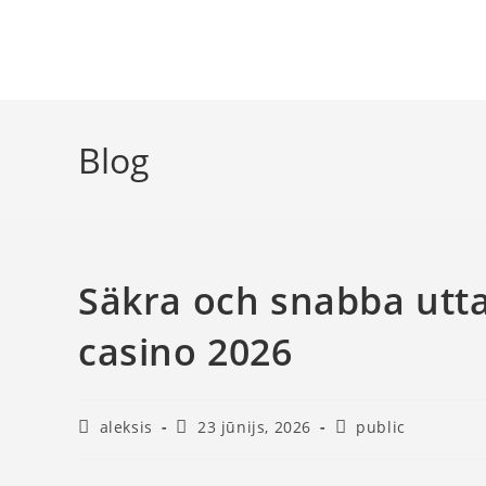
Blog
Säkra och snabba utta
casino 2026
aleksis
23 jūnijs, 2026
public