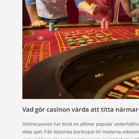
Vad gör casinon värda att titta närmar
Onlinecasinon har blivit en alltmer populär underhållni
olika spel, från klassiska bordsspel till moderna videosl