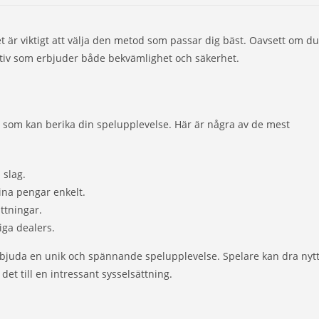
t är viktigt att välja den metod som passar dig bäst. Oavsett om du
rnativ som erbjuder både bekvämlighet och säkerhet.
r som kan berika din spelupplevelse. Här är några av de mest
 slag.
dina pengar enkelt.
ttningar.
iga dealers.
erbjuda en unik och spännande spelupplevelse. Spelare kan dra nyt
det till en intressant sysselsättning.