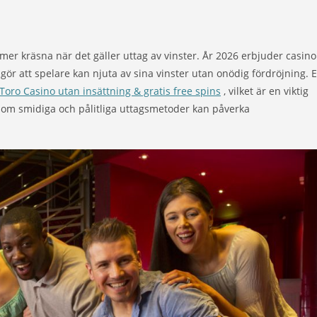
t mer kräsna när det gäller uttag av vinster. År 2026 erbjuder casin
t gör att spelare kan njuta av sina vinster utan onödig fördröjning. 
Toro Casino utan insättning & gratis free spins
, vilket är en viktig
ersom smidiga och pålitliga uttagsmetoder kan påverka