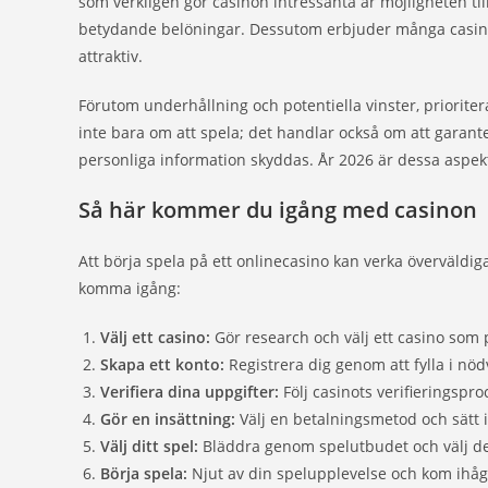
som verkligen gör casinon intressanta är möjligheten till 
betydande belöningar. Dessutom erbjuder många casin
attraktiv.
Förutom underhållning och potentiella vinster, priorit
inte bara om att spela; det handlar också om att garante
personliga information skyddas. År 2026 är dessa aspek
Så här kommer du igång med casinon
Att börja spela på ett onlinecasino kan verka överväldig
komma igång:
Välj ett casino:
Gör research och välj ett casino som
Skapa ett konto:
Registrera dig genom att fylla i n
Verifiera dina uppgifter:
Följ casinots verifieringspro
Gör en insättning:
Välj en betalningsmetod och sätt i
Välj ditt spel:
Bläddra genom spelutbudet och välj det 
Börja spela:
Njut av din spelupplevelse och kom ihåg 