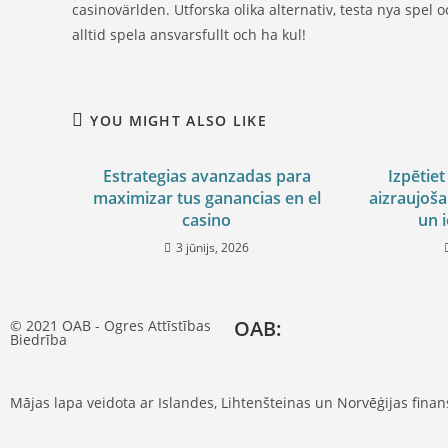
casinovärlden. Utforska olika alternativ, testa nya spel
alltid spela ansvarsfullt och ha kul!
YOU MIGHT ALSO LIKE
Estrategias avanzadas para
Izpētie
maximizar tus ganancias en el
aizraujoš
casino
un i
3 jūnijs, 2026
OAB:
© 2021 OAB - Ogres Attīstības
Biedrība
Mājas lapa veidota ar Islandes, Lihtenšteinas un Norvēģijas fina