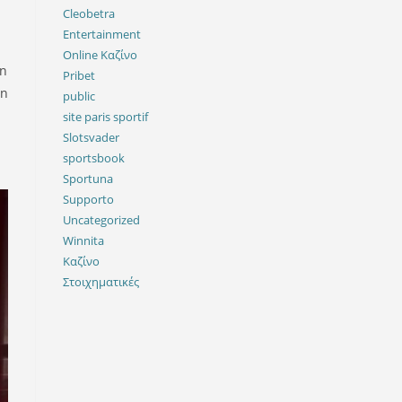
Cleobetra
Entertainment
Online Καζίνο
on
Pribet
En
public
site paris sportif
Slotsvader
sportsbook
Sportuna
Supporto
Uncategorized
Winnita
Καζίνο
Στοιχηματικές