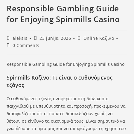
Responsible Gambling Guide
for Enjoying Spinmills Casino
aleksis
23 jūnijs, 2026
Online Καζίνο
0 Comments
Responsible Gambling Guide for Enjoying Spinmills Casino
Spinmills Καζίνο: Τι είναι ο ευθυνόμενος
τζόγος
Ο ευθυνόμενος τζόγος αναφέρεται στη διαδικασία
παιχνιδιού με υπευθυνότητα και προσοχή, προκειμένου να
διασφαλίζεται ότι οι παίκτες διασκεδάζουν χωρίς να
θέτουν σε κίνδυνο τα οικονομικά τους. Είναι σημαντικό να
γνωρίζουμε τα όρια μας και να αποφεύγουμε τη χρήση του