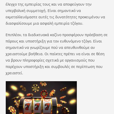
έλεγχο της εμπειρίας τους και να αποφεύγουν την
υπερβολική συμμετοχή. Είναι σημαντικό να
εκμεταλλευόμαστε αυτές τις δυνατότητες προκειμένου να
διασφαλίσουμε μια ασφαλή εμπειρία τζόγου.
Επιπλέον, τα διαδικτυακά καζίνο προσφέρουν πρόσβαση σε
πόρους και υποστήριξη για τον ευθυνόμενο τζόγο. Είναι
σημαντικό να γνωρίζουμε πού να απευθυνθούμε αν
χρειαστούμε βοήθεια. Οι παίκτες πρέπει να είναι σε θέση
να βρουν πληροφορίες σχετικά με οργανισμούς που
παρέχουν υποστήριξη και συμβουλές σε περίπτωση που
χρειαστεί.