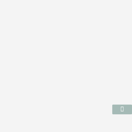
MĀKSLAS 1/2 MUIŽA