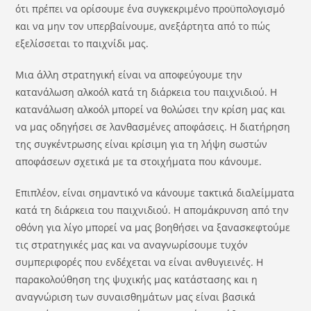
ότι πρέπει να ορίσουμε ένα συγκεκριμένο προϋπολογισμό
και να μην τον υπερβαίνουμε, ανεξάρτητα από το πώς
εξελίσσεται το παιχνίδι μας.
Μια άλλη στρατηγική είναι να αποφεύγουμε την
κατανάλωση αλκοόλ κατά τη διάρκεια του παιχνιδιού. Η
κατανάλωση αλκοόλ μπορεί να θολώσει την κρίση μας και
να μας οδηγήσει σε λανθασμένες αποφάσεις. Η διατήρηση
της συγκέντρωσης είναι κρίσιμη για τη λήψη σωστών
αποφάσεων σχετικά με τα στοιχήματα που κάνουμε.
Επιπλέον, είναι σημαντικό να κάνουμε τακτικά διαλείμματα
κατά τη διάρκεια του παιχνιδιού. Η απομάκρυνση από την
οθόνη για λίγο μπορεί να μας βοηθήσει να ξανασκεφτούμε
τις στρατηγικές μας και να αναγνωρίσουμε τυχόν
συμπεριφορές που ενδέχεται να είναι ανθυγιεινές. Η
παρακολούθηση της ψυχικής μας κατάστασης και η
αναγνώριση των συναισθημάτων μας είναι βασικά