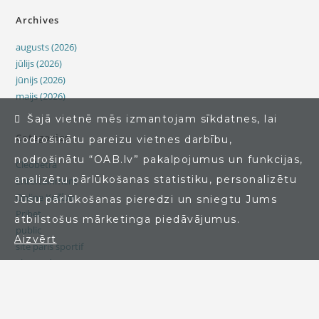
Archives
augusts (2026)
jūlijs (2026)
jūnijs (2026)
maijs (2026)
Šajā vietnē mēs izmantojam sīkdatnes, lai
Categories
nodrošinātu pareizu vietnes darbību,
nodrošinātu “OAB.lv” pakalpojumus un funkcijas,
Cleobetra
analizētu pārlūkošanas statistiku, personalizētu
Entertainment
Online Καζίνο
Jūsu pārlūkošanas pieredzi un sniegtu Jums
Pribet
atbilstošus mārketinga piedāvājumus.
public
Aizvērt
site paris sportif
Slotsvader
sportsbook
Sportuna
Supporto