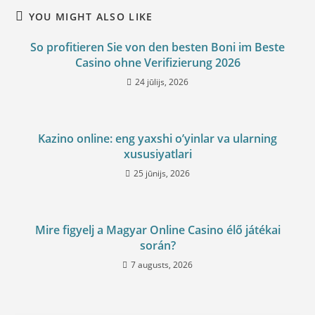
YOU MIGHT ALSO LIKE
So profitieren Sie von den besten Boni im Beste
Casino ohne Verifizierung 2026
24 jūlijs, 2026
Kazino online: eng yaxshi o’yinlar va ularning
xususiyatlari
25 jūnijs, 2026
Mire figyelj a Magyar Online Casino élő játékai
során?
7 augusts, 2026