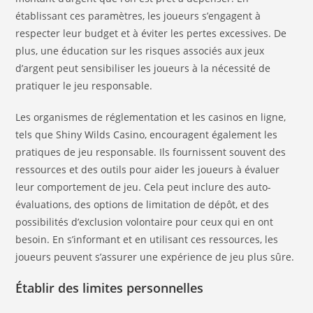
établissant ces paramètres, les joueurs s’engagent à
respecter leur budget et à éviter les pertes excessives. De
plus, une éducation sur les risques associés aux jeux
d’argent peut sensibiliser les joueurs à la nécessité de
pratiquer le jeu responsable.
Les organismes de réglementation et les casinos en ligne,
tels que Shiny Wilds Casino, encouragent également les
pratiques de jeu responsable. Ils fournissent souvent des
ressources et des outils pour aider les joueurs à évaluer
leur comportement de jeu. Cela peut inclure des auto-
évaluations, des options de limitation de dépôt, et des
possibilités d’exclusion volontaire pour ceux qui en ont
besoin. En s’informant et en utilisant ces ressources, les
joueurs peuvent s’assurer une expérience de jeu plus sûre.
Établir des limites personnelles