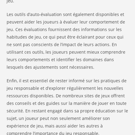
jeu.
Les outils d’auto-évaluation sont également disponibles et
peuvent aider les joueurs à évaluer leur comportement de
jeu. Ces évaluations fournissent des informations sur les
habitudes de jeu, ce qui peut être éclairant pour ceux qui
ne sont pas conscients de l’impact de leurs actions. En
utilisant ces outils, les joueurs peuvent mieux comprendre
leurs comportements et identifier les domaines dans
lesquels des ajustements sont nécessaires.
Enfin, il est essentiel de rester informé sur les pratiques de
jeu responsable et d’explorer régulièrement les nouvelles
ressources disponibles. De nombreux sites de jeux offrent
des conseils et des guides sur la manière de jouer en toute
sécurité. En restant engagé dans sa propre éducation sur le
sujet, un joueur peut non seulement améliorer son
expérience de jeu, mais aussi aider les autres à
comprendre l’importance du jeu responsable.