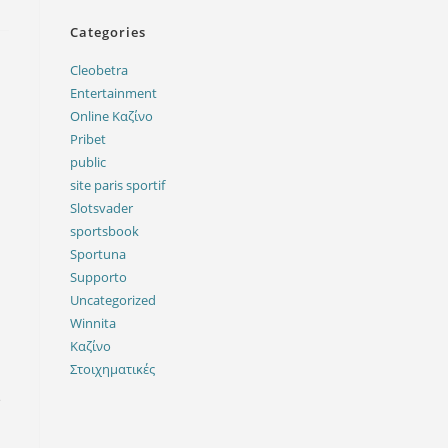
Categories
Cleobetra
Entertainment
Online Καζίνο
Pribet
public
site paris sportif
Slotsvader
sportsbook
Sportuna
Supporto
Uncategorized
Winnita
Καζίνο
Στοιχηματικές
е