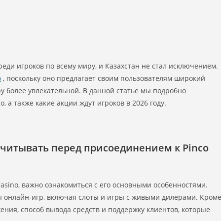
ди игроков по всему миру, и Казахстан не стал исключением.
о
, поскольку оно предлагает своим пользователям широкий
у более увлекательной. В данной статье мы подробно
 а также какие акции ждут игроков в 2026 году.
учитывать перед присоединением к Pinco
asino, важно ознакомиться с его основными особенностями.
 онлайн-игр, включая слоты и игры с живыми дилерами. Кром
ения, способ вывода средств и поддержку клиентов, которые