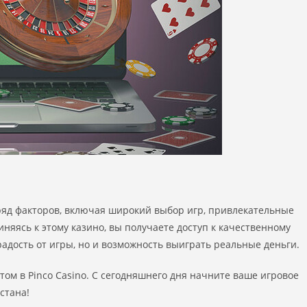
ряд факторов, включая широкий выбор игр, привлекательные
няясь к этому казино, вы получаете доступ к качественному
радость от игры, но и возможность выиграть реальные деньги.
том в Pinco Casino. С сегодняшнего дня начните ваше игровое
стана!