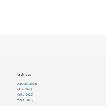
Archives
augusts (2026)
jūlijs (2026)
jūnijs (2026)
maijs (2026)