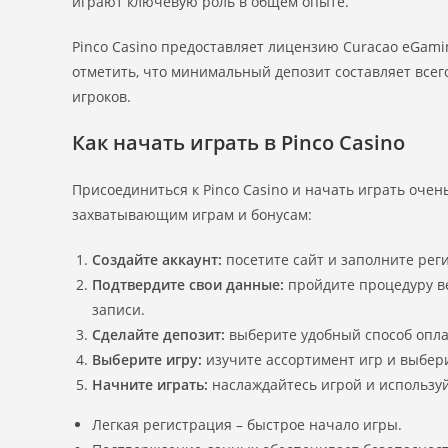
играют ключевую роль в общем опыте.
Pinco Casino предоставляет лицензию Curacao eGamin
отметить, что минимальный депозит составляет всего
игроков.
Как начать играть в Pinco Casino
Присоединиться к Pinco Casino и начать играть очен
захватывающим играм и бонусам:
Создайте аккаунт:
посетите сайт и заполните рег
Подтвердите свои данные:
пройдите процедуру ве
записи.
Сделайте депозит:
выберите удобный способ опла
Выберите игру:
изучите ассортимент игр и выбери
Начните играть:
наслаждайтесь игрой и использу
Легкая регистрация – быстрое начало игры.