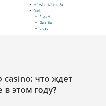
Mākslas 1/2 muiža
Darbi
Projekti
Galerija
Video
 casino: что ждет
 в этом году?