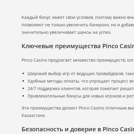
Каждый бонус имеет свои условия, поэтому важно вн
позволяют не только увеличить банкролл, но и доба
значительно увеличивает шансы на успех.
Ключевые преимущества Pinco Casi
Pinco Casino предлагает множество преимуществ, ко
Широкий выбор игр от ведущих провайдеров, таких к
Удобные методы оплаты, что упрощает процесс вн
24/7 поддержка клиентов, которая помогает реша
Привлекательные бонусы для новых игроков и рег
Эти преимущества делают Pinco Casino отличным выб
Казахстане.
Безопасность и доверие в Pinco Casi