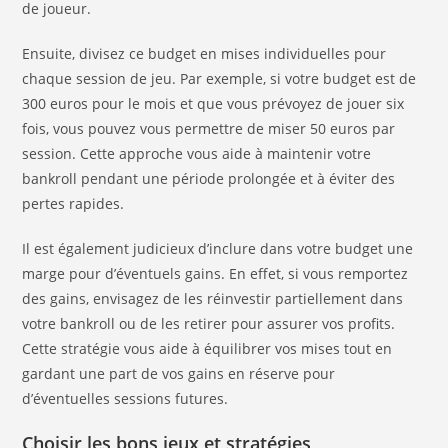
de joueur.
Ensuite, divisez ce budget en mises individuelles pour
chaque session de jeu. Par exemple, si votre budget est de
300 euros pour le mois et que vous prévoyez de jouer six
fois, vous pouvez vous permettre de miser 50 euros par
session. Cette approche vous aide à maintenir votre
bankroll pendant une période prolongée et à éviter des
pertes rapides.
Il est également judicieux d’inclure dans votre budget une
marge pour d’éventuels gains. En effet, si vous remportez
des gains, envisagez de les réinvestir partiellement dans
votre bankroll ou de les retirer pour assurer vos profits.
Cette stratégie vous aide à équilibrer vos mises tout en
gardant une part de vos gains en réserve pour
d’éventuelles sessions futures.
Choisir les bons jeux et stratégies