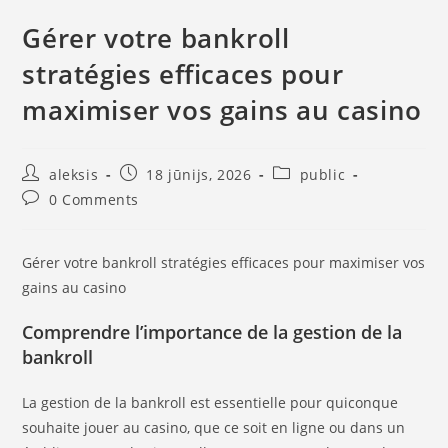
Gérer votre bankroll
stratégies efficaces pour
maximiser vos gains au casino
aleksis
18 jūnijs, 2026
public
0 Comments
Gérer votre bankroll stratégies efficaces pour maximiser vos
gains au casino
Comprendre l’importance de la gestion de la
bankroll
La gestion de la bankroll est essentielle pour quiconque
souhaite jouer au casino, que ce soit en ligne ou dans un