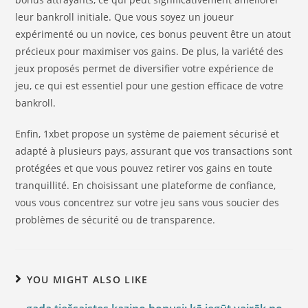
leur bankroll initiale. Que vous soyez un joueur
expérimenté ou un novice, ces bonus peuvent être un atout
précieux pour maximiser vos gains. De plus, la variété des
jeux proposés permet de diversifier votre expérience de
jeu, ce qui est essentiel pour une gestion efficace de votre
bankroll.
Enfin, 1xbet propose un système de paiement sécurisé et
adapté à plusieurs pays, assurant que vos transactions sont
protégées et que vous pouvez retirer vos gains en toute
tranquillité. En choisissant une plateforme de confiance,
vous vous concentrez sur votre jeu sans vous soucier des
problèmes de sécurité ou de transparence.
YOU MIGHT ALSO LIKE