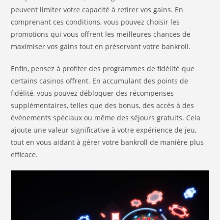
peuvent limiter votre capacité à retirer vos gains. En
comprenant ces conditions, vous pouvez choisir les
promotions qui vous offrent les meilleures chances de
maximiser vos gains tout en préservant votre bankroll.
Enfin, pensez à profiter des programmes de fidélité que
certains casinos offrent. En accumulant des points de
fidélité, vous pouvez débloquer des récompenses
supplémentaires, telles que des bonus, des accès à des
événements spéciaux ou même des séjours gratuits. Cela
ajoute une valeur significative à votre expérience de jeu,
tout en vous aidant à gérer votre bankroll de manière plus
efficace.