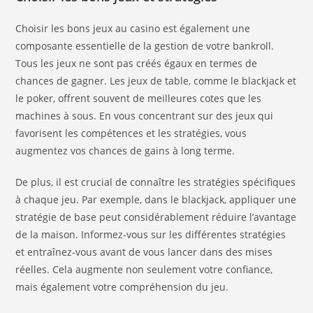
Choisir les bons jeux au casino est également une
composante essentielle de la gestion de votre bankroll.
Tous les jeux ne sont pas créés égaux en termes de
chances de gagner. Les jeux de table, comme le blackjack et
le poker, offrent souvent de meilleures cotes que les
machines à sous. En vous concentrant sur des jeux qui
favorisent les compétences et les stratégies, vous
augmentez vos chances de gains à long terme.
De plus, il est crucial de connaître les stratégies spécifiques
à chaque jeu. Par exemple, dans le blackjack, appliquer une
stratégie de base peut considérablement réduire l’avantage
de la maison. Informez-vous sur les différentes stratégies
et entraînez-vous avant de vous lancer dans des mises
réelles. Cela augmente non seulement votre confiance,
mais également votre compréhension du jeu.