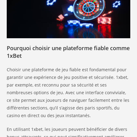
Pourquoi choisir une plateforme fiable comme
1xBet
Choisir une plateforme de jeu fiable est fondamental pour
garantir une expérience de jeu positive et sécurisée. 1xbet,
par exemple, est reconnu pour sa sécurité et ses
nombreuses options de jeu. Avec une interface conviviale,
ce site permet aux joueurs de naviguer facilement entre les
différentes sections, qu’il s’agisse des paris sportifs, du
casino en direct ou des jeux instantanés.
En utilisant 1xbet, les joueurs peuvent bénéficier de divers
bonus attrayants, ce qui peut significativement améliorer