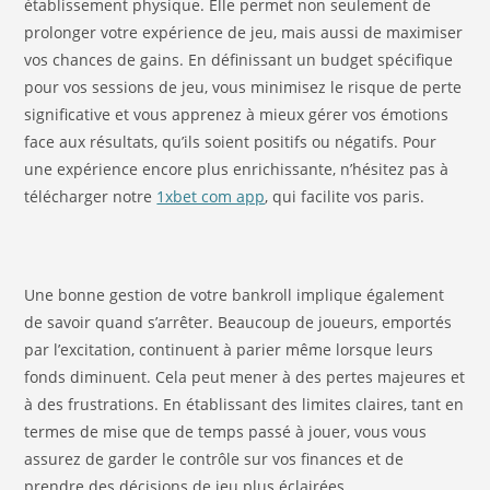
établissement physique. Elle permet non seulement de
prolonger votre expérience de jeu, mais aussi de maximiser
vos chances de gains. En définissant un budget spécifique
pour vos sessions de jeu, vous minimisez le risque de perte
significative et vous apprenez à mieux gérer vos émotions
face aux résultats, qu’ils soient positifs ou négatifs. Pour
une expérience encore plus enrichissante, n’hésitez pas à
télécharger notre
1xbet com app
, qui facilite vos paris.
Une bonne gestion de votre bankroll implique également
de savoir quand s’arrêter. Beaucoup de joueurs, emportés
par l’excitation, continuent à parier même lorsque leurs
fonds diminuent. Cela peut mener à des pertes majeures et
à des frustrations. En établissant des limites claires, tant en
termes de mise que de temps passé à jouer, vous vous
assurez de garder le contrôle sur vos finances et de
prendre des décisions de jeu plus éclairées.