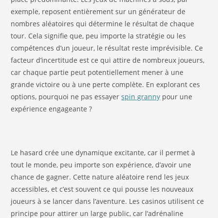
exemple, reposent entièrement sur un générateur de
nombres aléatoires qui détermine le résultat de chaque
tour. Cela signifie que, peu importe la stratégie ou les
compétences d’un joueur, le résultat reste imprévisible. Ce
facteur d’incertitude est ce qui attire de nombreux joueurs,
car chaque partie peut potentiellement mener à une
grande victoire ou à une perte complète. En explorant ces
options, pourquoi ne pas essayer
spin granny
pour une
expérience engageante ?
Le hasard crée une dynamique excitante, car il permet à
tout le monde, peu importe son expérience, d’avoir une
chance de gagner. Cette nature aléatoire rend les jeux
accessibles, et c’est souvent ce qui pousse les nouveaux
joueurs à se lancer dans l’aventure. Les casinos utilisent ce
principe pour attirer un large public, car l’adrénaline