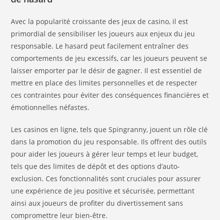
Avec la popularité croissante des jeux de casino, il est
primordial de sensibiliser les joueurs aux enjeux du jeu
responsable. Le hasard peut facilement entraîner des
comportements de jeu excessifs, car les joueurs peuvent se
laisser emporter par le désir de gagner. Il est essentiel de
mettre en place des limites personnelles et de respecter
ces contraintes pour éviter des conséquences financières et
émotionnelles néfastes.
Les casinos en ligne, tels que Spingranny, jouent un rôle clé
dans la promotion du jeu responsable. Ils offrent des outils
pour aider les joueurs à gérer leur temps et leur budget,
tels que des limites de dépôt et des options d’auto-
exclusion. Ces fonctionnalités sont cruciales pour assurer
une expérience de jeu positive et sécurisée, permettant
ainsi aux joueurs de profiter du divertissement sans
compromettre leur bien-être.