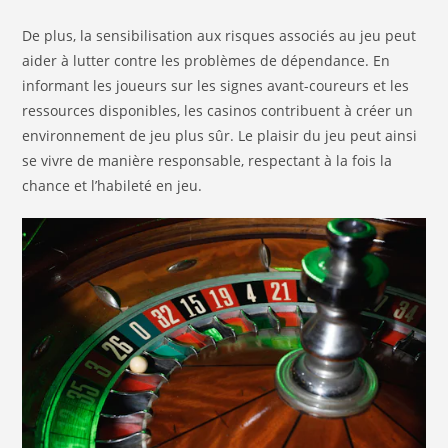
De plus, la sensibilisation aux risques associés au jeu peut
aider à lutter contre les problèmes de dépendance. En
informant les joueurs sur les signes avant-coureurs et les
ressources disponibles, les casinos contribuent à créer un
environnement de jeu plus sûr. Le plaisir du jeu peut ainsi
se vivre de manière responsable, respectant à la fois la
chance et l’habileté en jeu.