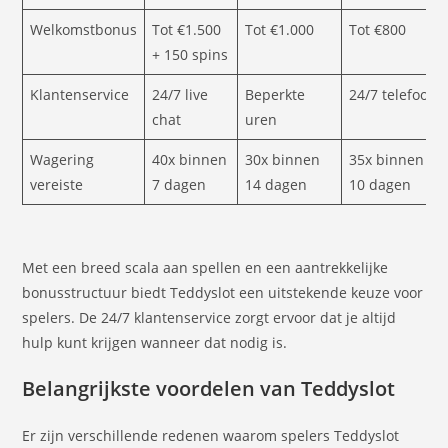
Welkomstbonus
Tot €1.500
Tot €1.000
Tot €800
+ 150 spins
Klantenservice
24/7 live
Beperkte
24/7 telefoon
chat
uren
Wagering
40x binnen
30x binnen
35x binnen
vereiste
7 dagen
14 dagen
10 dagen
Met een breed scala aan spellen en een aantrekkelijke
bonusstructuur biedt Teddyslot een uitstekende keuze voor
spelers. De 24/7 klantenservice zorgt ervoor dat je altijd
hulp kunt krijgen wanneer dat nodig is.
Belangrijkste voordelen van Teddyslot
Er zijn verschillende redenen waarom spelers Teddyslot