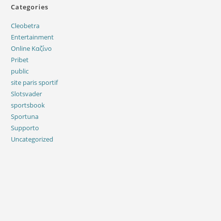
Categories
Cleobetra
Entertainment
Online Καζίνο
Pribet
public
site paris sportif
Slotsvader
sportsbook
Sportuna
Supporto
Uncategorized
Winnita
Καζίνο
Στοιχηματικές