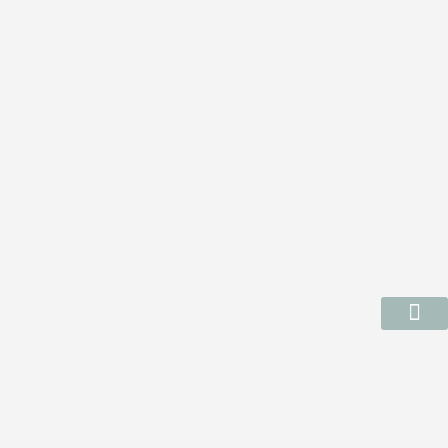
MĀKSLAS 1/2 MUIŽA