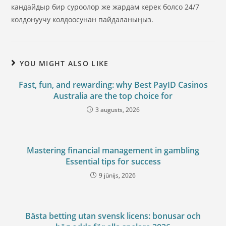
кандайдыр бир суроолор же жардам керек болсо 24/7
колдонуучу колдоосунан пайдаланыңыз.
YOU MIGHT ALSO LIKE
Fast, fun, and rewarding: why Best PayID Casinos
Australia are the top choice for
3 augusts, 2026
Mastering financial management in gambling
Essential tips for success
9 jūnijs, 2026
Bästa betting utan svensk licens: bonusar och