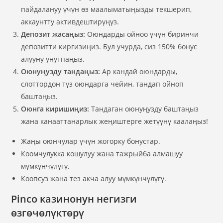
пайдалануу үчүн өз маалыматыңызды текшерип,
аккаунтту активдештирүңүз.
Депозит жасаңыз:
Оюндарды ойноо үчүн биринчи
депозитти киргизиңиз. Бул учурда, сиз 150% бонус
алууну унутпаңыз.
Оюнуңузду тандаңыз:
Ар кандай оюндарды,
слоттордон түз оюндарга чейин, тандап ойноп
баштаңыз.
Оюнга киришиңиз:
Тандаган оюнуңузду баштаңыз
жана канааттанарлык жеңиштерге жетүүнү каалаңыз!
Жаңы оюнчулар үчүн жогорку бонустар.
Коомчулукка кошулуу жана тажрыйба алмашуу
мүмкүнчүлүгү.
Коопсуз жана тез акча алуу мүмкүнчүлүгү.
Pinco казинонун негизги
өзгөчөлүктөрү