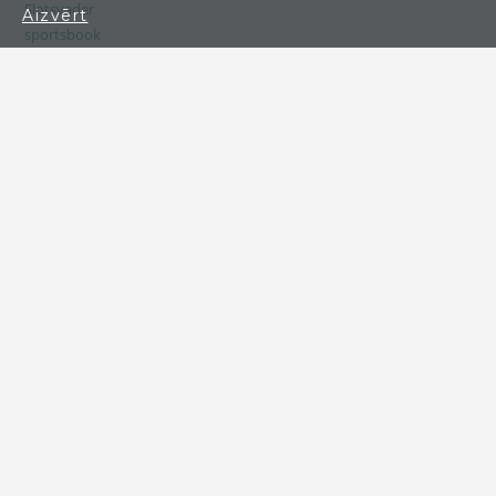
Slotsvader
Aizvērt
sportsbook
Sportuna
Supporto
Uncategorized
Winnita
Καζίνο
Στοιχηματικές
© 2021 OAB - Ogres Attīstības Biedrība
OAB:
MĀKSLAS 1/2
MUIŽA: