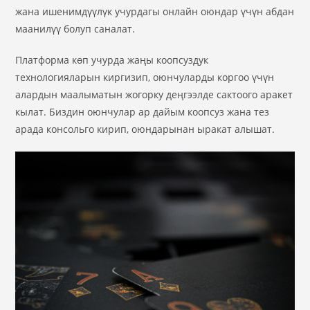
жана ишенимдүүлүк учурдагы онлайн оюндар үчүн абдан
маанилүү болуп саналат.
Платформа көп учурда жаңы коопсуздук
технологияларын киргизип, оюнчуларды коргоо үчүн
алардын маалыматын жогорку деңгээлде сактоого аракет
кылат. Биздин оюнчулар ар дайым коопсуз жана тез
арада консольго кирип, оюндарынан ыракат алышат.