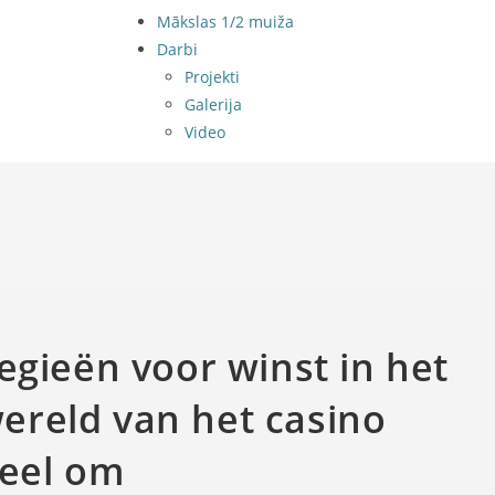
Mākslas 1/2 muiža
Darbi
Projekti
Galerija
Video
egieën voor winst in het
 wereld van het casino
ieel om