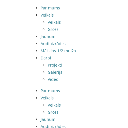
Par mums
Veikals
Veikals
Grozs
Jaunumi
Audioizrādes
Mākslas 1/2 muiža
Darbi
Projekti
Galerija
Video
Par mums
Veikals
Veikals
Grozs
Jaunumi
Audioizrādes