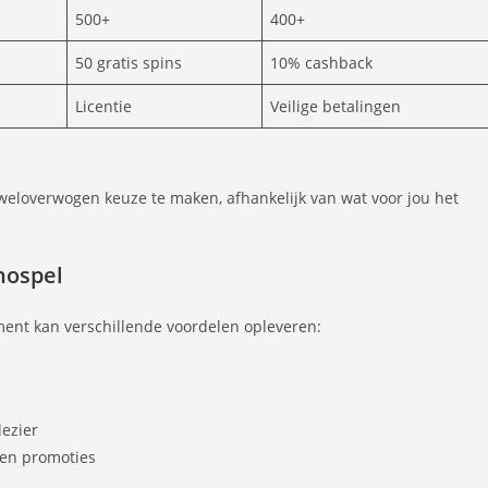
500+
400+
50 gratis spins
10% cashback
Licentie
Veilige betalingen
eloverwogen keuze te maken, afhankelijk van wat voor jou het
nospel
ent kan verschillende voordelen opleveren:
lezier
en promoties