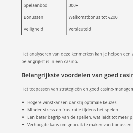
Spelaanbod
300+
Bonussen
Welkomstbonus tot €200
Veiligheid
Versleuteld
Het analyseren van deze kenmerken kan je helpen een w
belangrijkst is in een casino.
Belangrijkste voordelen van goed casi
Het toepassen van strategieën en goed casino-managem
Hogere winstkansen dankzij optimale keuzes
Minder stress en frustratie tijdens het spelen
Een beter begrip van de spellen, wat leidt tot meer p
Verhoogde kans om gebruik te maken van bonussen 