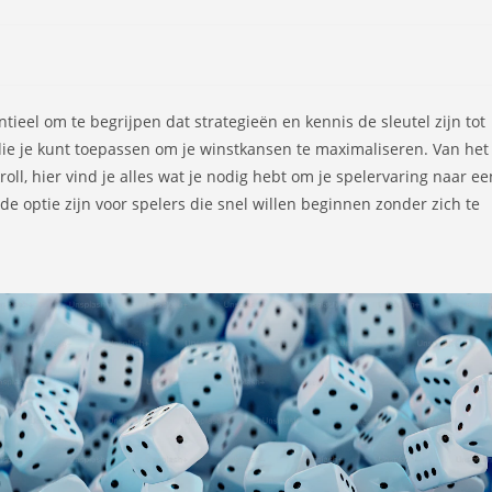
entieel om te begrijpen dat strategieën en kennis de sleutel zijn tot
n die je kunt toepassen om je winstkansen te maximaliseren. Van het
oll, hier vind je alles wat je nodig hebt om je spelervaring naar ee
e optie zijn voor spelers die snel willen beginnen zonder zich te