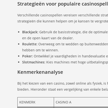
Strategieën voor populaire casinospel
Verschillende casinospellen vereisen verschillende stra
strategieën die kunnen helpen om je kansen te vergrot
Blackjack:
Gebruik de basisstrategie, die de optimale
en de open kaart van de dealer.
Roulette:
Overweeg om te wedden op buitenweddensc
hebben om te winnen.
Poker:
Ontwikkel je vaardigheden in handevaluatie e
Slotmachines:
Kies machines met hoge uitbetalingsp
Kenmerkenanalyse
Bij het kiezen van een casino, zowel online als fysiek, i
bieden. Hieronder staat een vergelijking van enkele bel
KENMERK
CASINO A