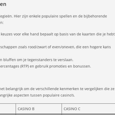
len
tegieën. Hier zijn enkele populaire spellen en de bijbehorende
en:
 keuzes voor elke hand bepaalt op basis van de kaarten die je hebt
happen zoals rood/zwart of even/oneven, die een hogere kans
n bluffen om je tegenstanders te verslaan.
ercentages (RTP) en gebruik promoties en bonussen.
s het belangrijk om de verschillende kenmerken te vergelijken die ze
angrijke aspecten tussen populaire casino’s.
CASINO B
CASINO C