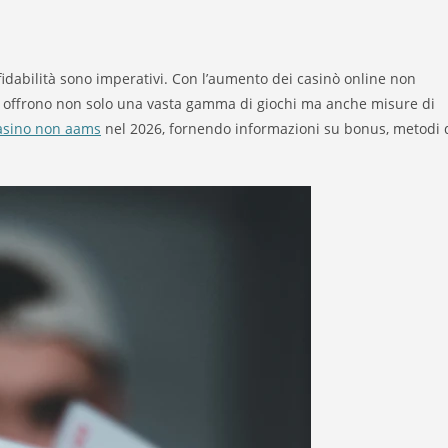
ffidabilità sono imperativi. Con l’aumento dei casinò online non
he offrono non solo una vasta gamma di giochi ma anche misure di
casino non aams
nel 2026, fornendo informazioni su bonus, metodi 