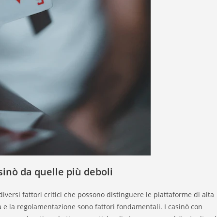
sinò da quelle più deboli
iversi fattori critici che possono distinguere le piattaforme di alta
za e la regolamentazione sono fattori fondamentali. I casinò con