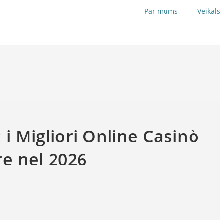
Par mums
Veikals
 i Migliori Online Casinò
e nel 2026