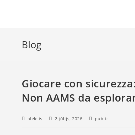
Blog
Giocare con sicurezza:
Non AAMS da esplorar
aleksis
2 jūlijs, 2026
public