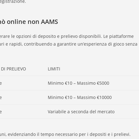
egistrazione.
inò online non AAMS
are le opzioni di deposito e prelievo disponibili. Le piattaforme
ri e rapidi, contribuendo a garantire un’esperienza di gioco senza
DI PRELIEVO
LIMITI
e
Minimo €10 – Massimo €5000
e
Minimo €10 – Massimo €10000
e
Variabile a seconda del mercato
, evidenziando il tempo necessario per i depositi e i prelievi.