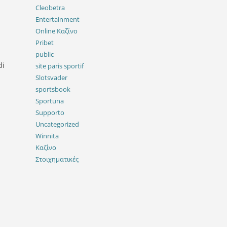
Cleobetra
Entertainment
Online Καζίνο
Pribet
public
di
site paris sportif
Slotsvader
sportsbook
Sportuna
Supporto
Uncategorized
Winnita
Καζίνο
Στοιχηματικές