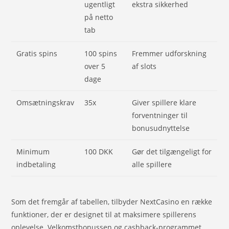
ugentligt
ekstra sikkerhed
på netto
tab
Gratis spins
100 spins
Fremmer udforskning
over 5
af slots
dage
Omsætningskrav
35x
Giver spillere klare
forventninger til
bonusudnyttelse
Minimum
100 DKK
Gør det tilgængeligt for
indbetaling
alle spillere
Som det fremgår af tabellen, tilbyder NextCasino en række
funktioner, der er designet til at maksimere spillerens
oplevelse. Velkomstbonussen og cashback-programmet