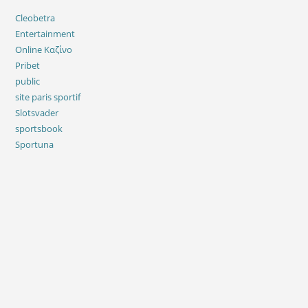
Cleobetra
Entertainment
Online Καζίνο
Pribet
public
site paris sportif
Slotsvader
sportsbook
Sportuna
Supporto
Uncategorized
Winnita
Καζίνο
Στοιχηματικές