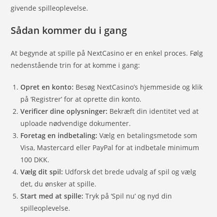
givende spilleoplevelse.
Sådan kommer du i gang
At begynde at spille på NextCasino er en enkel proces. Følg
nedenstående trin for at komme i gang:
Opret en konto:
Besøg NextCasino’s hjemmeside og klik
på ‘Registrer’ for at oprette din konto.
Verificer dine oplysninger:
Bekræft din identitet ved at
uploade nødvendige dokumenter.
Foretag en indbetaling:
Vælg en betalingsmetode som
Visa, Mastercard eller PayPal for at indbetale minimum
100 DKK.
Vælg dit spil:
Udforsk det brede udvalg af spil og vælg
det, du ønsker at spille.
Start med at spille:
Tryk på ‘Spil nu’ og nyd din
spilleoplevelse.