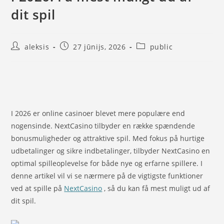
dit spil
aleksis
27 jūnijs, 2026
public
I 2026 er online casinoer blevet mere populære end
nogensinde. NextCasino tilbyder en række spændende
bonusmuligheder og attraktive spil. Med fokus på hurtige
udbetalinger og sikre indbetalinger, tilbyder NextCasino en
optimal spilleoplevelse for både nye og erfarne spillere. I
denne artikel vil vi se nærmere på de vigtigste funktioner
ved at spille på
NextCasino
, så du kan få mest muligt ud af
dit spil.