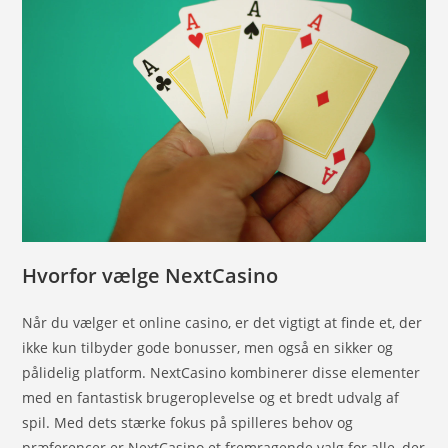
Hvorfor vælge NextCasino
Når du vælger et online casino, er det vigtigt at finde et, der
ikke kun tilbyder gode bonusser, men også en sikker og
pålidelig platform. NextCasino kombinerer disse elementer
med en fantastisk brugeroplevelse og et bredt udvalg af
spil. Med dets stærke fokus på spilleres behov og
præferencer er NextCasino et fremragende valg for alle, der