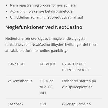
Nem registreringsproces for nye spillere
Adgang til forskellige betalingsmetoder
Umiddelbar adgang til et bredt udvalg af spil
Nøglefunktioner ved NextCasino
Nedenfor er en oversigt over nogle af de vigtigste
funktioner, som NextCasino tilbyder, hvilket gør det til en
attraktiv platform for online gambling:
FUNKTION
DETALJER
HVORFOR DET
BETYDER NOGET
Velkomstbonus
100% op
Forbedrer starten på
til 2.000
din spilleoplevelse
DKK
Cashback
10%
Giver spillerne en