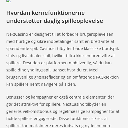
Hvordan kernefunktionerne
understøtter daglig spilleoplevelse
NextCasino er designet til at forbedre brugeroplevelsen
med hurtige og sikre indbetalinger samt en bred vifte af
spændende spil. Casinoet tilbyder både klassiske bordspil,
slots og live dealer-spil, hvilket tiltrækker en bred vifte af
spillere. Desuden er platformen mobilvenlig, så du kan
spille dine yndlingsspil, uanset hvor du er. Med
brugervenlige grænseflader og en omfattende FAQ-sektion
kan spillere nemt navigere på siden.
Bonusser og kampagner er også centrale elementer, der
gør det attraktivt for spillere. NextCasino tilbyder en
generøs velkomstbonus og regelmæssige kampagner for at
holde spillere engagerede. Disse funktioner sikrer, at
spillere kan maksimere deres indsats og nyde en mere