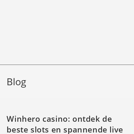
Blog
Winhero casino: ontdek de
beste slots en spannende live