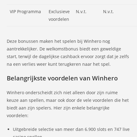
VIP Programma
Exclusieve
N.v.t.
N.v.t.
voordelen
Deze bonussen maken het spelen bij Winhero nog
aantrekkelijker. De welkomstbonus biedt een geweldige
start, terwijl de dagelijkse cashback ervoor zorgt dat je zelfs
na een verlies weer kunt terugkeren naar het spel.
Belangrijkste voordelen van Winhero
Winhero onderscheidt zich niet alleen door zijn ruime
keuze aan spellen, maar ook door de vele voordelen die het
biedt aan zijn spelers. Hier zijn enkele belangrijke
voordelen:
Uitgebreide selectie van meer dan 6.900 slots en 747 live
casino spellen.