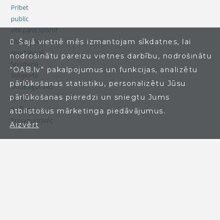
Pribet
public
site paris sportif
Slotsvader
Šajā vietnē mēs izmantojam sīkdatnes, lai
sportsbook
nodrošinātu pareizu vietnes darbību, nodrošinātu
Sportuna
“OAB.lv” pakalpojumus un funkcijas, analizētu
Supporto
pārlūkošanas statistiku, personalizētu Jūsu
Uncategorized
pārlūkošanas pieredzi un sniegtu Jums
Winnita
Καζίνο
atbilstošus mārketinga piedāvājumus.
Στοιχηματικές
Aizvērt
© 2021 OAB - Ogres Attīstības Biedrība
OAB: