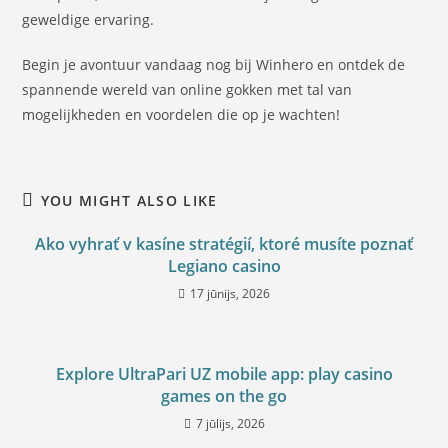
geweldige ervaring.
Begin je avontuur vandaag nog bij Winhero en ontdek de
spannende wereld van online gokken met tal van
mogelijkheden en voordelen die op je wachten!
YOU MIGHT ALSO LIKE
Ako vyhrať v kasíne stratégií, ktoré musíte poznať
Legiano casino
17 jūnijs, 2026
Explore UltraPari UZ mobile app: play casino
games on the go
7 jūlijs, 2026