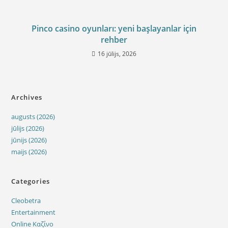
Pinco casino oyunları: yeni başlayanlar için
rehber
16 jūlijs, 2026
Archives
augusts (2026)
jūlijs (2026)
jūnijs (2026)
maijs (2026)
Categories
Cleobetra
Entertainment
Online Καζίνο