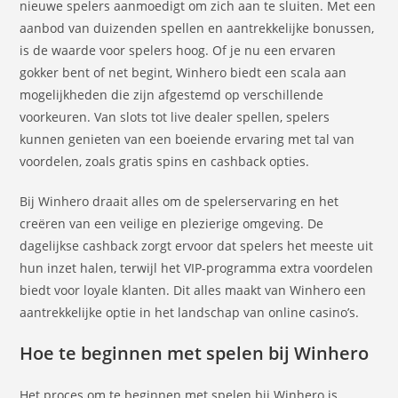
nieuwe spelers aanmoedigt om zich aan te sluiten. Met een
aanbod van duizenden spellen en aantrekkelijke bonussen,
is de waarde voor spelers hoog. Of je nu een ervaren
gokker bent of net begint, Winhero biedt een scala aan
mogelijkheden die zijn afgestemd op verschillende
voorkeuren. Van slots tot live dealer spellen, spelers
kunnen genieten van een boeiende ervaring met tal van
voordelen, zoals gratis spins en cashback opties.
Bij Winhero draait alles om de spelerservaring en het
creëren van een veilige en plezierige omgeving. De
dagelijkse cashback zorgt ervoor dat spelers het meeste uit
hun inzet halen, terwijl het VIP-programma extra voordelen
biedt voor loyale klanten. Dit alles maakt van Winhero een
aantrekkelijke optie in het landschap van online casino’s.
Hoe te beginnen met spelen bij Winhero
Het proces om te beginnen met spelen bij Winhero is