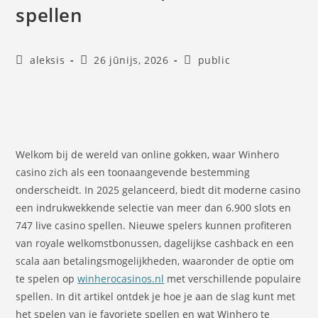
spellen
aleksis
26 jūnijs, 2026
public
Welkom bij de wereld van online gokken, waar Winhero
casino zich als een toonaangevende bestemming
onderscheidt. In 2025 gelanceerd, biedt dit moderne casino
een indrukwekkende selectie van meer dan 6.900 slots en
747 live casino spellen. Nieuwe spelers kunnen profiteren
van royale welkomstbonussen, dagelijkse cashback en een
scala aan betalingsmogelijkheden, waaronder de optie om
te spelen op
winherocasinos.nl
met verschillende populaire
spellen. In dit artikel ontdek je hoe je aan de slag kunt met
het spelen van je favoriete spellen en wat Winhero te