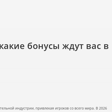
 какие бонусы ждут вас в
ельной индустрии, привлекая игроков со всего мира. В 2026