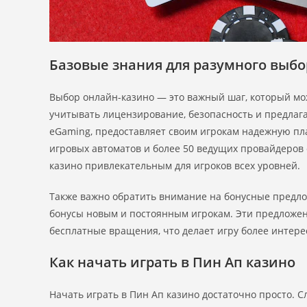
Базовые знания для разумного выбо
Выбор онлайн-казино — это важный шаг, который мож
учитывать лицензирование, безопасность и предлаг
eGaming, предоставляет своим игрокам надежную пл
игровых автоматов и более 50 ведущих провайдеров 
казино привлекательным для игроков всех уровней.
Также важно обратить внимание на бонусные предло
бонусы новым и постоянным игрокам. Эти предложен
бесплатные вращения, что делает игру более интере
Как начать играть в Пин Ап казино
Начать играть в Пин Ап казино достаточно просто. 