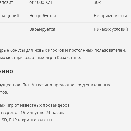
епозит
от 1000 KZT
30x
вращений
Не требуется
Не применяется
Варьируется
Никаких условий
дрые бонусы для новых игроков и постоянных пользователей.
х мест для азартных игр в Казахстане.
зино
муществах. Пин Ап казино предлагает ряд уникальных
тов.
ых игр от известных провайдеров.
 срок от 15 минут до 24 часов.
USD, EUR и криптовалюты.