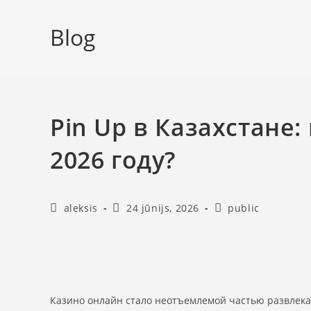
Blog
Pin Up в Казахстане:
2026 году?
aleksis
24 jūnijs, 2026
public
Казино онлайн стало неотъемлемой частью развлекат