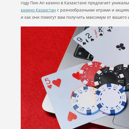
году Пин Ап казино в Казахстане предлагает уникаль
казино Казахстан
с разнообразными играми и акциями
и как они помогут вам получить максимум от вашего 