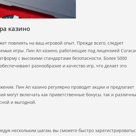
ра казино
ет повлиять на ваш игровой опыт. Прежде всего, следует
аемые игры. Пин Ап казино, работающие под лицензией Curaca
атформу с высокими стандартами безопасности. Более 5000
обеспечивают разнообразие и качество игр, что делает это
жения. Пин Ап казино регулярно проводит акции и предлагает
ия могут включать как приветственные бонусы, так и различн
сной и выгодной.
Следуя нескольким шагам, вы сможете быстро зарегистрироватьс