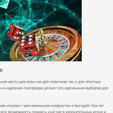
о
ьное место для игры как для новичков, так и для опытных
ы и надежная платформа делают его идеальным выбором для
ными играми с максимальным комфортом и выгодой, Пин Ап
стите возможность принять участие в увлекательных играх и