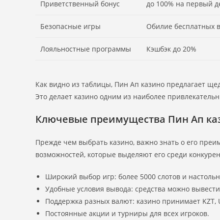
Приветственный бонус
до 100% на первый д
Безопасные игры
Обилие бесплатных 
Лояльностные программы
Кэшбэк до 20%
Как видно из таблицы, Пин Ап казино предлагает ще
Это делает казино одним из наиболее привлекательны
Ключевые преимущества Пин Ап ка
Прежде чем выбрать казино, важно знать о его преи
возможностей, которые выделяют его среди конкурен
Широкий выбор игр: более 5000 слотов и настольн
Удобные условия вывода: средства можно вывести в
Поддержка разных валют: казино принимает KZT, 
Постоянные акции и турниры для всех игроков.