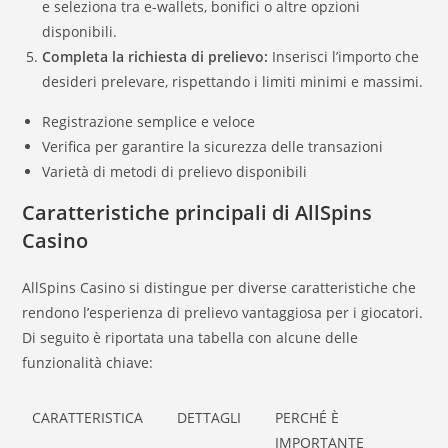
e seleziona tra e-wallets, bonifici o altre opzioni
disponibili.
Completa la richiesta di prelievo:
Inserisci l’importo che
desideri prelevare, rispettando i limiti minimi e massimi.
Registrazione semplice e veloce
Verifica per garantire la sicurezza delle transazioni
Varietà di metodi di prelievo disponibili
Caratteristiche principali di AllSpins
Casino
AllSpins Casino si distingue per diverse caratteristiche che
rendono l’esperienza di prelievo vantaggiosa per i giocatori.
Di seguito è riportata una tabella con alcune delle
funzionalità chiave:
CARATTERISTICA
DETTAGLI
PERCHÉ È
IMPORTANTE