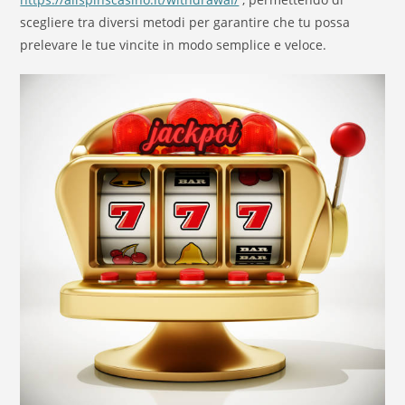
scegliere tra diversi metodi per garantire che tu possa
prelevare le tue vincite in modo semplice e veloce.