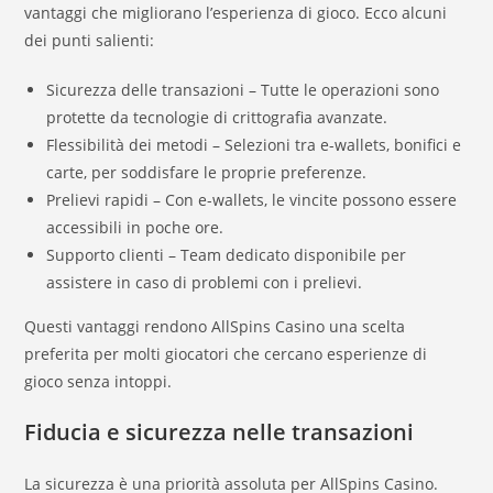
vantaggi che migliorano l’esperienza di gioco. Ecco alcuni
dei punti salienti:
Sicurezza delle transazioni – Tutte le operazioni sono
protette da tecnologie di crittografia avanzate.
Flessibilità dei metodi – Selezioni tra e-wallets, bonifici e
carte, per soddisfare le proprie preferenze.
Prelievi rapidi – Con e-wallets, le vincite possono essere
accessibili in poche ore.
Supporto clienti – Team dedicato disponibile per
assistere in caso di problemi con i prelievi.
Questi vantaggi rendono AllSpins Casino una scelta
preferita per molti giocatori che cercano esperienze di
gioco senza intoppi.
Fiducia e sicurezza nelle transazioni
La sicurezza è una priorità assoluta per AllSpins Casino.