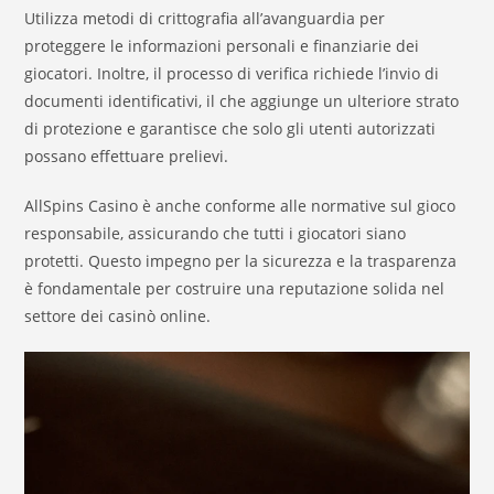
Utilizza metodi di crittografia all’avanguardia per
proteggere le informazioni personali e finanziarie dei
giocatori. Inoltre, il processo di verifica richiede l’invio di
documenti identificativi, il che aggiunge un ulteriore strato
di protezione e garantisce che solo gli utenti autorizzati
possano effettuare prelievi.
AllSpins Casino è anche conforme alle normative sul gioco
responsabile, assicurando che tutti i giocatori siano
protetti. Questo impegno per la sicurezza e la trasparenza
è fondamentale per costruire una reputazione solida nel
settore dei casinò online.