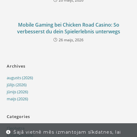
20 maijs, 2026
Mobile Gaming bei Chicken Road Casino: So
verbesserst du dein Spielerlebnis unterwegs
26 maijs, 2026
Archives
augusts (2026)
jūlijs (2026)
jūnijs (2026)
maijs (2026)
Categories
Cleobetra
Šajā vietnē mēs izmantojam sīkdatnes, lai
Entertainment