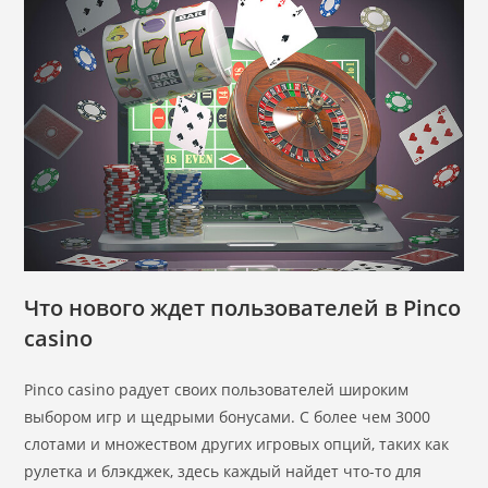
Что нового ждет пользователей в Pinco
casino
Pinco casino радует своих пользователей широким
выбором игр и щедрыми бонусами. С более чем 3000
слотами и множеством других игровых опций, таких как
рулетка и блэкджек, здесь каждый найдет что-то для