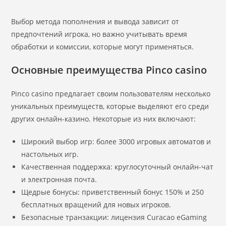
Выбор метода пополнения и вывода зависит от
предпочтений игрока, но важно учитывать время
обработки и комиссии, которые могут применяться.
Основные преимущества Pinco casino
Pinco casino предлагает своим пользователям несколько
уникальных преимуществ, которые выделяют его среди
других онлайн-казино. Некоторые из них включают:
Широкий выбор игр: более 3000 игровых автоматов и
настольных игр.
Качественная поддержка: круглосуточный онлайн-чат
и электронная почта.
Щедрые бонусы: приветственный бонус 150% и 250
бесплатных вращений для новых игроков.
Безопасные транзакции: лицензия Curacao eGaming