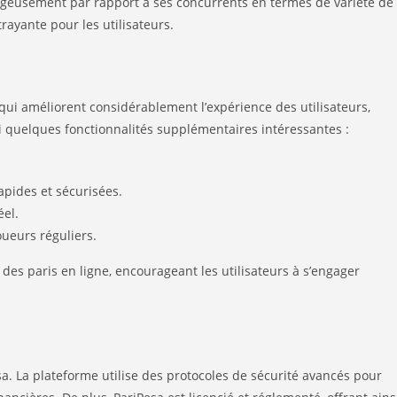
geusement par rapport à ses concurrents en termes de variété de
trayante pour les utilisateurs.
 qui améliorent considérablement l’expérience des utilisateurs,
ci quelques fonctionnalités supplémentaires intéressantes :
apides et sécurisées.
éel.
ueurs réguliers.
des paris en ligne, encourageant les utilisateurs à s’engager
esa. La plateforme utilise des protocoles de sécurité avancés pour