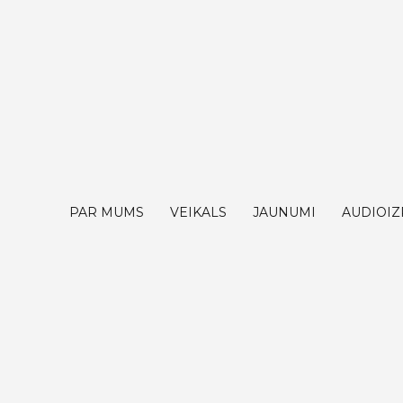
PAR MUMS
VEIKALS
JAUNUMI
AUDIOI