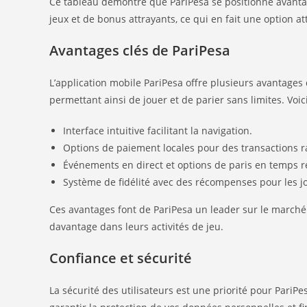
Ce tableau démontre que PariPesa se positionne avanta
jeux et de bonus attrayants, ce qui en fait une option at
Avantages clés de PariPesa
L’application mobile PariPesa offre plusieurs avantages
permettant ainsi de jouer et de parier sans limites. Voi
Interface intuitive facilitant la navigation.
Options de paiement locales pour des transactions r
Événements en direct et options de paris en temps r
Système de fidélité avec des récompenses pour les jo
Ces avantages font de PariPesa un leader sur le marché 
davantage dans leurs activités de jeu.
Confiance et sécurité
La sécurité des utilisateurs est une priorité pour PariP