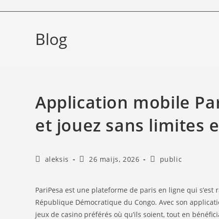
Blog
Application mobile Par
et jouez sans limites 
aleksis
26 maijs, 2026
public
PariPesa est une plateforme de paris en ligne qui s’e
République Démocratique du Congo. Avec son application m
jeux de casino préférés où qu’ils soient, tout en bénéfi