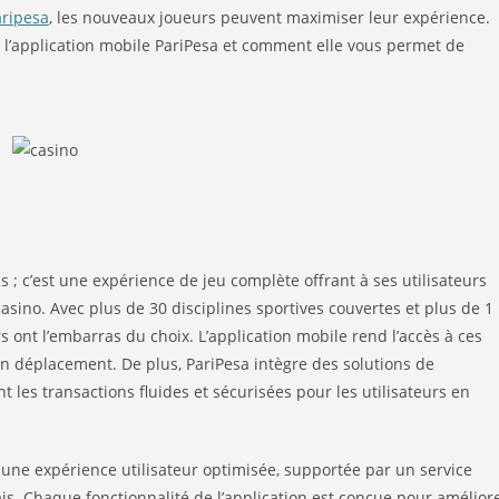
ripesa
, les nouveaux joueurs peuvent maximiser leur expérience.
de l’application mobile PariPesa et comment elle vous permet de
 ; c’est une expérience de jeu complète offrant à ses utilisateurs
casino. Avec plus de 30 disciplines sportives couvertes et plus de 1
ont l’embarras du choix. L’application mobile rend l’accès à ces
 en déplacement. De plus, PariPesa intègre des solutions de
les transactions fluides et sécurisées pour les utilisateurs en
r une expérience utilisateur optimisée, supportée par un service
nçais. Chaque fonctionnalité de l’application est conçue pour amélior