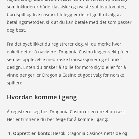
som inkluderer både klassiske og nyeste spilleautomater,
bordspill og live casino. I tillegg er det et godt utvalg av
betalingsmetoder, slik at du kan betale med det som passer
deg best.
Fra det øyeblikket du registrerer deg, vil du merke hvor
enkelt det er å navigere. Dragonia Casino legger vekt på en
sømløs opplevelse med raske transaksjoner og et unikt
design. Enten du ønsker å spille for moro skyld eller for å
vinne penger, er Dragonia Casino et godt valg for norske
spillere.
Hvordan komme i gang
Å registrere seg hos Dragonia Casino er en enkel prosess.
Her er trinnene du bør følge for å komme i gang:
Opprett en konto:
Besøk Dragonia Casinos nettside og