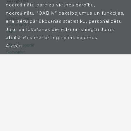
Categories
nodrošinātu pareizu vietnes darbību,
Cleobetra
nodrošinātu “OAB.lv” pakalpojumus un funkcijas,
Entertainment
analizētu pārlūkošanas statistiku, personalizētu
Online Καζίνο
Jūsu pārlūkošanas pieredzi un sniegtu Jums
Pribet
atbilstošus mārketinga piedāvājumus.
public
site paris sportif
Aizvērt
Slotsvader
sportsbook
Sportuna
Supporto
Uncategorized
Winnita
Καζίνο
Στοιχηματικές