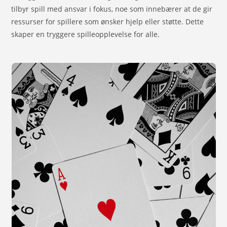
tilbyr spill med ansvar i fokus, noe som innebærer at de gir
ressurser for spillere som ønsker hjelp eller støtte. Dette
skaper en tryggere spilleopplevelse for alle.