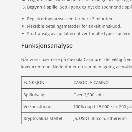
Begynn å spille:
Sett i gang og nyt de spennende spil
Registreringsprosessen tar bare 2 minutter.
Fleksible betalingsmetoder for enkelt innskudd.
Stort utvalg av spillalternativer for alle typer spillere.
Funksjonsanalyse
Når vi ser nærmere på Casoola Casino, er det viktig å vu
konkurrentene. Nedenfor er en sammenligning av nøkke
FUNKSJON
CASOOLA CASINO
Spillutvalg
Over 2,500 spill
Velkomstbonus
100% opp til 5,000 kr + 200 g
Kryptovaluta støttet
Ja, USDT, Bitcoin, Ethereum