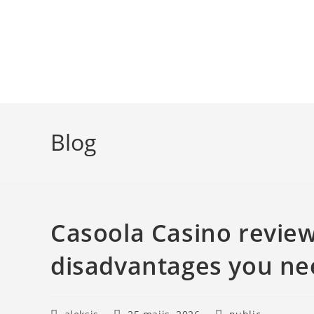
Blog
Casoola Casino revie
disadvantages you ne