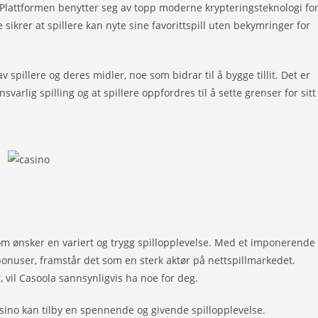
r. Plattformen benytter seg av topp moderne krypteringsteknologi fo
sikrer at spillere kan nyte sine favorittspill uten bekymringer for
 spillere og deres midler, noe som bidrar til å bygge tillit. Det er
nsvarlig spilling og at spillere oppfordres til å sette grenser for sitt
som ønsker en variert og trygg spillopplevelse. Med et imponerende
ve bonuser, framstår det som en sterk aktør på nettspillmarkedet.
 vil Casoola sannsynligvis ha noe for deg.
sino kan tilby en spennende og givende spillopplevelse.