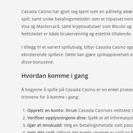
Casoola Casino har gjort seg kjent som en pålitelig aktør 
spill, samt unike betalingsmetoder som er tilpasset nor
Visa og Mastercard, samt kryptovalutaer som Bitcoin og 
Nettstedet er både brukervennlig og estetisk tiltalende, 
I tillegg til et variert spillutvalg, tilbyr Casoola Casi
eksisterende spillere. Dette kan gjøre spillopplevelsen e
disse bonusene.
Hvordan komme i gang
Å begynne å spille på Casoola Casino er en enkel prose
trinnene for å komme i gang:
Opprett en konto:
Besøk Casoola Casinoss nettsted og
Verifiser opplysningene dine:
Sjekk at all informasjon
Gjør et innskudd:
Velg en betalingsmetode som pass
Velg ditt spill:
Utforsk det brede utvalget av spill og 