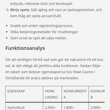
erbjuds, inklusive slots och bordsspel.
Börja spela:
Sätt igång och njut av spelupplevelsen, och
kom ihåg att spela ansvarsfullt.
Snabb och enkel registreringsprocess.
Olika betalningsmetoder för insättningar.
Stort urval av spel att välja mellan.
Funktionsanalys
För att verkligen förstå vad som gör ett nätcasino till ett bra
val, är det viktigt att jämföra olika funktioner. Nedan följer
en tabell som belyser egenskaperna hos Howl Casino i
förhållande till andra aktörer på marknaden.
EGENSKAP
HOWL
KONKURRENT
KONKURRE
CASINO
A
B
Spelutbud
2,500+
1,800+
2,000+