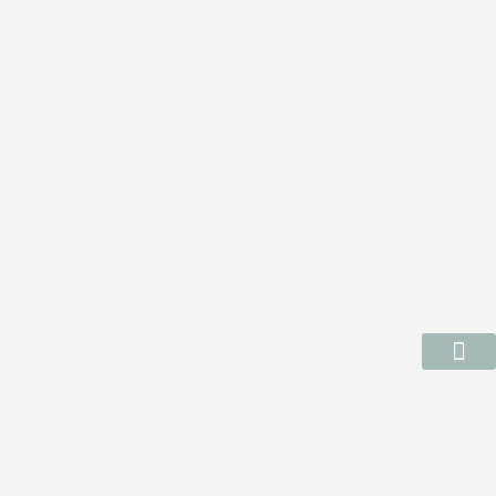
MĀKSLAS 1/2 MUIŽA