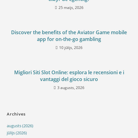
25 maijs, 2026
Discover the benefits of the Aviator Game mobile
app for on-the-go gambling
10 jūlijs, 2026
Migliori Siti Slot Online: esplora le recensioni e i
vantaggi del gioco sicuro
3 augusts, 2026
Archives
augusts (2026)
jūlijs (2026)