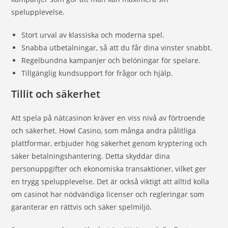
spelupplevelse.
Stort urval av klassiska och moderna spel.
Snabba utbetalningar, så att du får dina vinster snabbt.
Regelbundna kampanjer och belöningar för spelare.
Tillgänglig kundsupport för frågor och hjälp.
Tillit och säkerhet
Att spela på nätcasinon kräver en viss nivå av förtroende
och säkerhet. Howl Casino, som många andra pålitliga
plattformar, erbjuder hög säkerhet genom kryptering och
säker betalningshantering. Detta skyddar dina
personuppgifter och ekonomiska transaktioner, vilket ger
en trygg spelupplevelse. Det är också viktigt att alltid kolla
om casinot har nödvändiga licenser och regleringar som
garanterar en rättvis och säker spelmiljö.