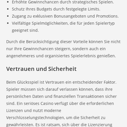
Erhöhte Gewinnchancen durch strategisches Spielen.
Schutz Ihres Budgets durch festgelegte Limits.
Zugang zu exklusiven Bonusangeboten und Promotions.
Vielfältige Spielmöglichkeiten, die für jeden Spielertyp
geeignet sind.
Durch die Berücksichtigung dieser Vorteile können Sie nicht
nur Ihre Gewinnchancen steigern, sondern auch ein
angenehmeres und organisiertes Spielerlebnis genießen.
Vertrauen und Sicherheit
Beim Glücksspiel ist Vertrauen ein entscheidender Faktor.
Spieler müssen sich darauf verlassen können, dass ihre
persönlichen Daten und finanziellen Transaktionen sicher
sind. Ein seriöses Casino verfügt über die erforderlichen
Lizenzen und nutzt moderne
Verschlüsselungstechnologien, um die Sicherheit zu
gewährleisten. Es ist ratsam, sich über die Lizenzierung