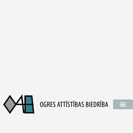
MĀKSLAS 1/2 MUIŽA