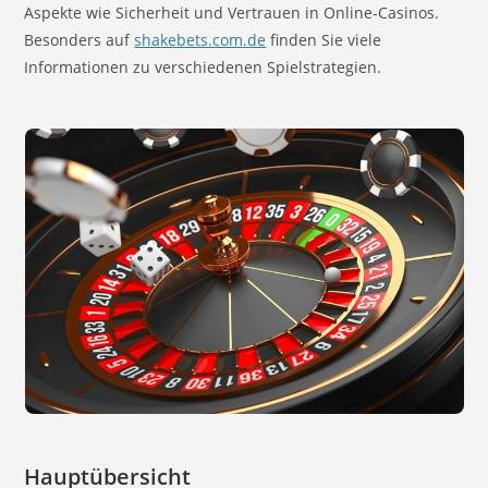
Aspekte wie Sicherheit und Vertrauen in Online-Casinos.
Besonders auf
shakebets.com.de
finden Sie viele
Informationen zu verschiedenen Spielstrategien.
Hauptübersicht