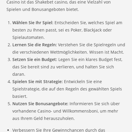
Casino ist das Shakebet casino, das eine Vielzahl von
Spielen und Bonusangeboten bietet.
Wählen Sie Ihr Spiel:
Entscheiden Sie, welches Spiel am
besten zu Ihnen passt, sei es Poker, Blackjack oder
Spielautomaten.
Lernen Sie die Regeln:
Verstehen Sie die Spielregeln und
die verschiedenen Wettmöglichkeiten. Wissen ist Macht.
Setzen Sie ein Budget:
Legen Sie ein klares Budget fest,
das Sie bereit sind zu verlieren, und halten Sie sich
daran.
Spielen Sie mit Strategie:
Entwickeln Sie eine
Spielstrategie, die auf den Regeln des gewählten Spiels
basiert.
Nutzen Sie Bonusangebote:
Informieren Sie sich über
vorhandene Casino- und Willkommensboni, um mehr
aus Ihrem Geld herauszuholen.
Verbessern Sie Ihre Gewinnchancen durch das