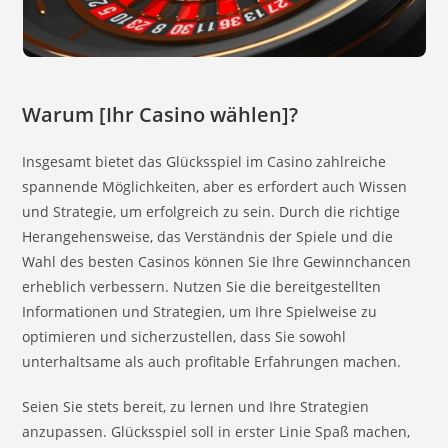
Warum [Ihr Casino wählen]?
Insgesamt bietet das Glücksspiel im Casino zahlreiche
spannende Möglichkeiten, aber es erfordert auch Wissen
und Strategie, um erfolgreich zu sein. Durch die richtige
Herangehensweise, das Verständnis der Spiele und die
Wahl des besten Casinos können Sie Ihre Gewinnchancen
erheblich verbessern. Nutzen Sie die bereitgestellten
Informationen und Strategien, um Ihre Spielweise zu
optimieren und sicherzustellen, dass Sie sowohl
unterhaltsame als auch profitable Erfahrungen machen.
Seien Sie stets bereit, zu lernen und Ihre Strategien
anzupassen. Glücksspiel soll in erster Linie Spaß machen,