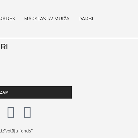
ZRĀDES
MĀKSLAS 1/2 MUIŽA
DARBI
RI
OZAM
dzīvotāju fonds”