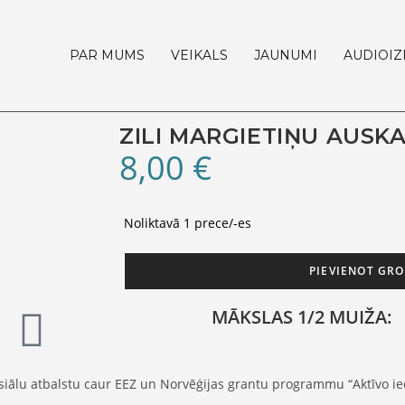
PAR MUMS
VEIKALS
JAUNUMI
AUDIOI
ZILI MARGIETIŅU AUSKA
8,00
€
Noliktavā 1 prece/-es
PIEVIENOT GR
MĀKSLAS 1/2 MUIŽA:
nsiālu atbalstu caur EEZ un Norvēģijas grantu programmu “Aktīvo ie