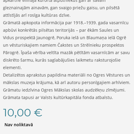
apkārtne vilināja kūrorta atpūtniekus gan ar savām
gleznainajām ainavām, gan svaigo priežu gaisu, un pilsētā
attīstījās arī rosīga kultūras dzīve.
Grāmatā apkopota informācija par 1918.–1939. gada vasarnīcu
apbūvi konkrētās pilsētas teritorijās – par ēkām Saules un
Vidus prospektā Jaunogrē, Poruka ielā un Blaumaņa ielā Ogrē
un vēsturiskajiem namiem Čakstes un Strēlnieku prospektos
Pārogrē. Īpaša vērība veltīta mazāk pētītām vasarnīcām ar savu
diskrēto šarmu, kurās saglabājušies laikmetu raksturojošie
elementi.
Detalizētos aprakstus papildina materiāli no Ogres Vēstures un
mākslas muzeja krājuma, kā arī autoru personīgajiem arhīviem.
Grāmatu iedzīvina Ogres Mākslas skolas audzēkņu zīmējumi.
Grāmata tapusi ar Valsts kultūrkapitāla fonda atbalstu.
10,00
€
Nav noliktavā