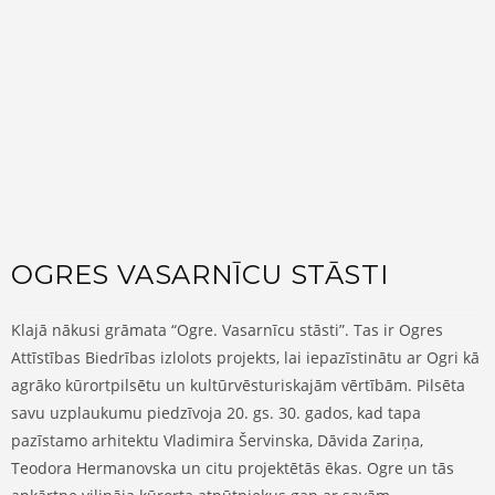
OGRES VASARNĪCU STĀSTI
Klajā nākusi grāmata “Ogre. Vasarnīcu stāsti”. Tas ir Ogres
Attīstības Biedrības izlolots projekts, lai iepazīstinātu ar Ogri kā
agrāko kūrortpilsētu un kultūrvēsturiskajām vērtībām. Pilsēta
savu uzplaukumu piedzīvoja 20. gs. 30. gados, kad tapa
pazīstamo arhitektu Vladimira Šervinska, Dāvida Zariņa,
Teodora Hermanovska un citu projektētās ēkas. Ogre un tās