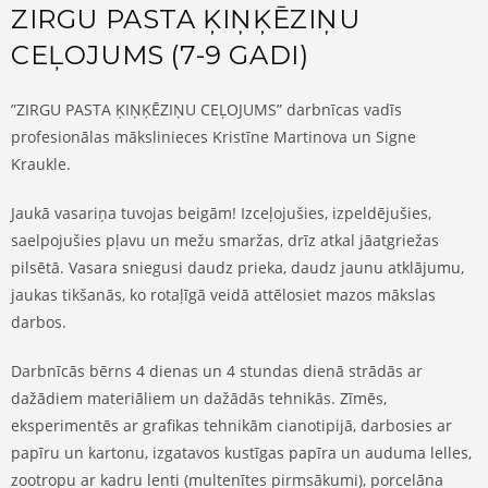
ZIRGU PASTA ĶIŅĶĒZIŅU
CEĻOJUMS (7-9 GADI)
”ZIRGU PASTA ĶIŅĶĒZIŅU CEĻOJUMS” darbnīcas vadīs
profesionālas mākslinieces
Kristīne
Martinova un Signe
Kraukle.
Jaukā vasariņa tuvojas beigām! Izceļojušies, izpeldējušies,
saelpojušies pļavu un mežu smaržas, drīz atkal jāatgriežas
pilsētā. Vasara sniegusi daudz prieka, daudz jaunu atklājumu,
jaukas tikšanās, ko rotaļīgā veidā attēlosiet mazos mākslas
darbos.
Darbnīcās bērns 4 dienas un 4 stundas dienā strādās ar
dažādiem materiāliem un dažādās tehnikās. Zīmēs,
eksperimentēs ar grafikas tehnikām cianotipijā, darbosies ar
papīru un kartonu, izgatavos kustīgas papīra un auduma lelles,
zootropu ar kadru lenti (multenītes pirmsākumi), porcelāna