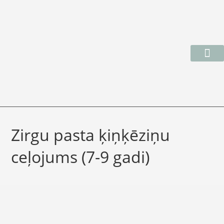
MĀKSLAS 1/2 MUIŽA
Zirgu pasta ķiņķēziņu
ceļojums (7-9 gadi)