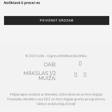
Noliktavā 6 prece/-es
PIEVIENOT GROZAM
© 2021 OAB - Ogres Attīstības Biedrība
OAB:
MĀKSLAS 1/2
MUIŽA:
Mājas lapa veidota ar Islandes, Lihtenšteinas un Norvēģijas
finansiālu atbalstu caur EEZ un Norvēģijas grantu programmu
“Aktīvo iedzīvotāju fonds”