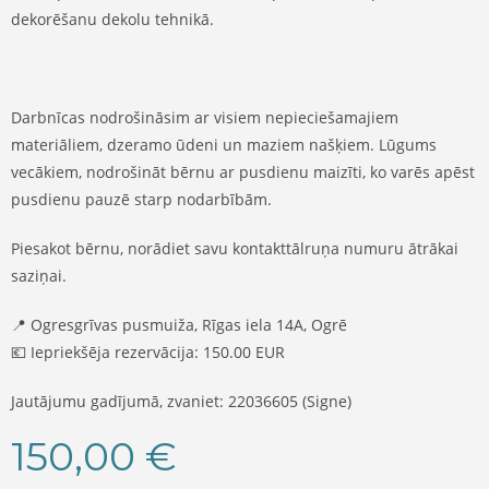
dekorēšanu dekolu tehnikā.
Darbnīcas nodrošināsim ar visiem nepieciešamajiem
materiāliem, dzeramo ūdeni un maziem našķiem. Lūgums
vecākiem, nodrošināt bērnu ar pusdienu maizīti, ko varēs apēst
pusdienu pauzē starp nodarbībām.
Piesakot bērnu, norādiet savu kontakttālruņa numuru ātrākai
saziņai.
📍 Ogresgrīvas pusmuiža, Rīgas iela 14A, Ogrē
💶 Iepriekšēja rezervācija: 150.00 EUR
Jautājumu gadījumā, zvaniet: 22036605 (Signe)
150,00
€