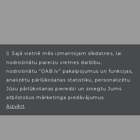
Šajā vietnē mēs izmantojam sīkdatnes, lai
nodrošinātu pareizu vietnes darbību,
nodrošinātu “OAB.lv” pakalpojumus un funkcijas,
analizētu pārlūkošanas statistiku, personalizētu
Jūsu pārlūkošanas pieredzi un sniegtu Jums
atbilstošus mārketinga piedāvājumus.
Aizvērt
© 2021 OAB - Ogres Attīstības Biedrība